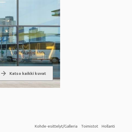
arrow_forward
Katso kaikki kuvat
Kohde-esittelyt/Galleria
Toimistot
Hollanti