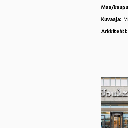
Maa/kaupu
Kuvaaja:
Me
Arkkitehti: