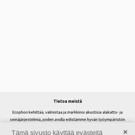
Tietoa meistä
Ecophon kehittää, valmistaa ja markkinoi akustisia alakatto- ja
seinäjärjestelmiä, joiden avulla edistämme hyvän työympäristön
luomista ja parannamme ihmisten hyvinvointia sekä tehokkuutta.
Tämä sivusto käyttää evästeitä
Lupauksemme 'A sound effect on people' on perusta kaikelle