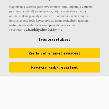
tekemisellemme.
Käytämme evästeitä, jotta sivustomme toimii oikein ja voimme
personoida sisältöä ja mainoksia, tarjota sosiaalisen median
Seuraa meitä
ominaisuuksia ja analysoida tietoliikennettä. Jaamme myös
tietoja tavasta, jolla käytät sivustoamme sosiaalisen median,
mainonta- ja analytiikkakumppaneidemme kanssa.
evästekäytännöstämme
Lisätietoa
Linkit
Evästeasetukset
Akustiikkaratkaisut
Tuotemääritykset
Kiellä valinnaiset evästeet
Toiminnalliset vaatimukset
Suoritustasoilmoitukset (DoP)
Tekninen tuki
Esitteet
Hinnastot
Työkalut ja palvelut
Hyväksy kaikki evästeet
Väri- ja pintavaihtoehdot
Vastuullisuus
Lasivillan kierrätys
Latauskeskus (EPD, SDS yms.)
Juridista tietoa
Tietosuojailmoitus
Ota yhteyttä