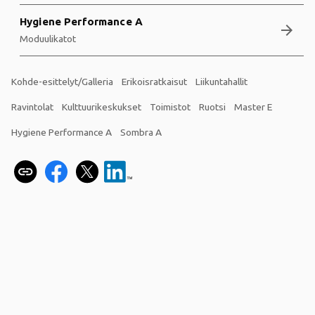
Hygiene Performance A
arrow_forward
Moduulikatot
Kohde-esittelyt/Galleria
Erikoisratkaisut
Liikuntahallit
Ravintolat
Kulttuurikeskukset
Toimistot
Ruotsi
Master E
Hygiene Performance A
Sombra A