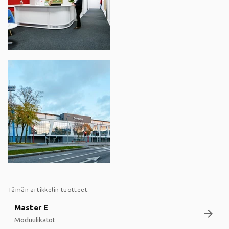
Tämän artikkelin tuotteet:
Master E
arrow_forward
Moduulikatot