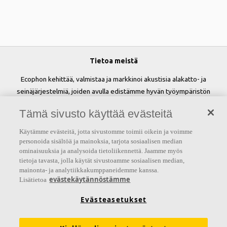
Tietoa meistä
Ecophon kehittää, valmistaa ja markkinoi akustisia alakatto- ja
seinäjärjestelmiä, joiden avulla edistämme hyvän työympäristön
luomista ja parannamme ihmisten hyvinvointia sekä tehokkuutta.
Tämä sivusto käyttää evästeitä
Lupauksemme 'A sound effect on people' on perusta kaikelle
tekemisellemme.
Käytämme evästeitä, jotta sivustomme toimii oikein ja voimme
personoida sisältöä ja mainoksia, tarjota sosiaalisen median
Seuraa meitä
ominaisuuksia ja analysoida tietoliikennettä. Jaamme myös
tietoja tavasta, jolla käytät sivustoamme sosiaalisen median,
mainonta- ja analytiikkakumppaneidemme kanssa.
evästekäytännöstämme
Lisätietoa
Linkit
Evästeasetukset
Akustiikkaratkaisut
Tuotemääritykset