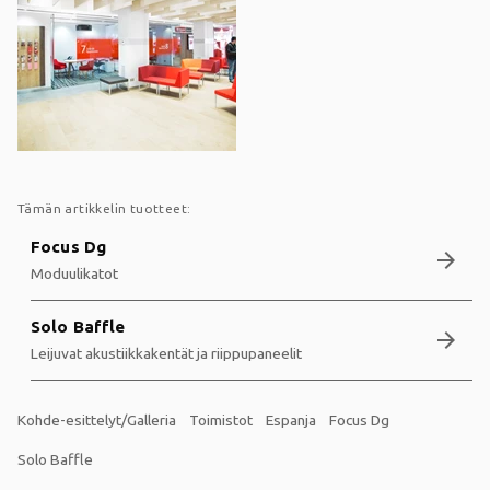
Tämän artikkelin tuotteet:
Focus Dg
arrow_forward
Moduulikatot
Solo Baffle
arrow_forward
Leijuvat akustiikkakentät ja riippupaneelit
Kohde-esittelyt/Galleria
Toimistot
Espanja
Focus Dg
Solo Baffle