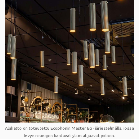
Alakatto on toteutettu Ecophonin Master Eg -järjestelmällä, jossa
levyn reunojen kantavat yläosat jäävät piiloon.