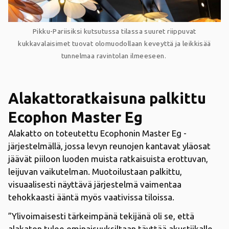
Pikku-Pariisiksi kutsutussa tilassa suuret riippuvat
kukkavalaisimet tuovat olomuodollaan keveyttä ja leikkisää
tunnelmaa ravintolan ilmeeseen.
Alakattoratkaisuna palkittu
Ecophon Master Eg
Alakatto on toteutettu Ecophonin Master Eg -
järjestelmällä, jossa levyn reunojen kantavat yläosat
jäävät piiloon luoden muista ratkaisuista erottuvan,
leijuvan vaikutelman. Muotoilustaan palkittu,
visuaalisesti näyttävä järjestelmä vaimentaa
tehokkaasti ääntä myös vaativissa tiloissa.
”Ylivoimaisesti tärkeimpänä tekijänä oli se, että
alakaton tulee ominaisuuksiltaan täyttää akustiikalle