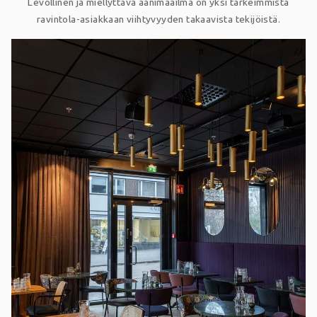
Levollinen ja miellyttävä äänimaailma on yksi tärkeimmistä
ravintola-asiakkaan viihtyvyyden takaavista tekijöistä.