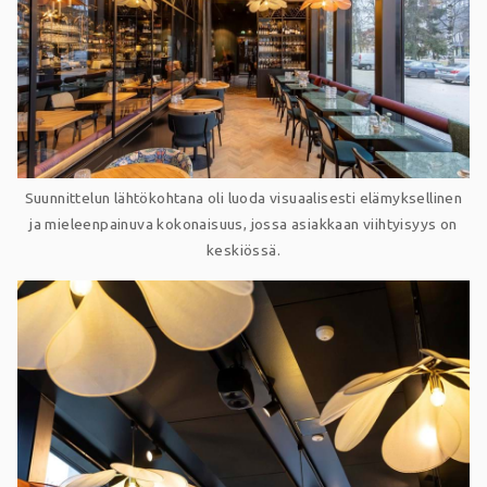
Suunnittelun lähtökohtana oli luoda visuaalisesti elämyksellinen
ja mieleenpainuva kokonaisuus, jossa asiakkaan viihtyisyys on
keskiössä.