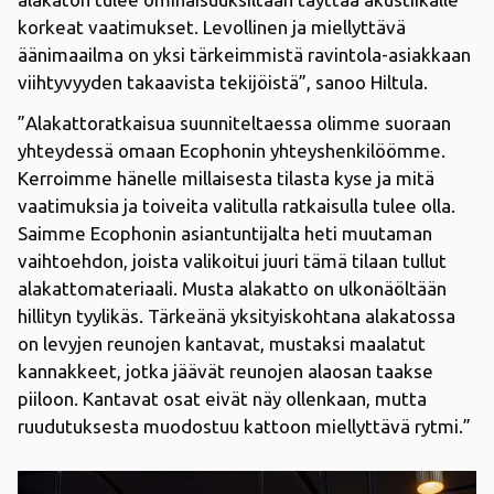
korkeat vaatimukset. Levollinen ja miellyttävä
äänimaailma on yksi tärkeimmistä ravintola-asiakkaan
viihtyvyyden takaavista tekijöistä”, sanoo Hiltula.
”Alakattoratkaisua suunniteltaessa olimme suoraan
yhteydessä omaan Ecophonin yhteyshenkilöömme.
Kerroimme hänelle millaisesta tilasta kyse ja mitä
vaatimuksia ja toiveita valitulla ratkaisulla tulee olla.
Saimme Ecophonin asiantuntijalta heti muutaman
vaihtoehdon, joista valikoitui juuri tämä tilaan tullut
alakattomateriaali. Musta alakatto on ulkonäöltään
hillityn tyylikäs. Tärkeänä yksityiskohtana alakatossa
on levyjen reunojen kantavat, mustaksi maalatut
kannakkeet, jotka jäävät reunojen alaosan taakse
piiloon. Kantavat osat eivät näy ollenkaan, mutta
ruudutuksesta muodostuu kattoon miellyttävä rytmi.”