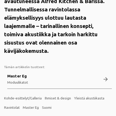
avautuneessa Alfred Kitchen & Barissa.
Tunnelmallisessa ravintolassa
elämyksellisyys ulottuu lautasta
laajemmalle – tarinallinen konsepti,
toimiva akustiikka ja tarkoin harkittu
sisustus ovat olennainen osa
kävijäkokemusta.
Tämän artikkelin tuotteet:
Master Eg
arrow_forward
Moduulikatot
Kohde-esittelyt/Galleria
Ihmiset & design
Yleistä akustiikasta
Ravintolat
Master Eg
Suomi