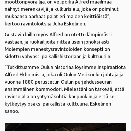
moottoripyöräilijä, on velipoika Alfred maailmaa
nähnyt merenkävijä ja kulkurisielu, joka on poiminut
mukaansa parhaat palat eri maiden keittiöistä”,
kertoo ravintoloitsija Juha Eskelinen.
Gustavin lailla myös Alfred on otettu lämpimästi
vastaan, ja ruokailijoita riittää usein jonoksi asti.
Molempien menestysravintoloiden konsepti on
sidottu vahvasti paikallishistoriaan ja kulttuuriin.
”Tutkittuamme Oulun historiaa löysimme inspiraatiota
Alfred Ekholmista, joka oli Oulun Merikoulun johtaja ja
vuonna 1880 perustetun Oulun purjehdusseuran
ensimmäinen kommodori. Mielestäni on tärkeää, että
ravintolalla on yhtymäkohtia kaupunkiin ja että se
kytkeytyy osaksi paikallista kulttuuria, Eskelinen
sanoo.