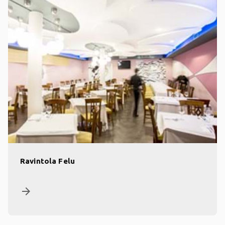
Ravintola Felu
arrow_forward