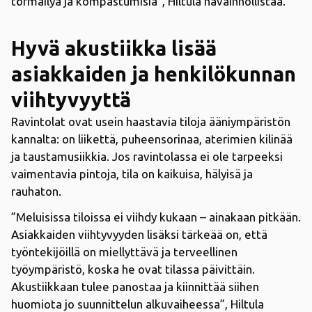
törmäilyä ja kompastumisia”, Hiltula havainnollistaa.
Hyvä akustiikka lisää
asiakkaiden ja henkilökunnan
viihtyvyyttä
Ravintolat ovat usein haastavia tiloja ääniympäristön
kannalta: on liikettä, puheensorinaa, aterimien kilinää
ja taustamusiikkia. Jos ravintolassa ei ole tarpeeksi
vaimentavia pintoja, tila on kaikuisa, hälyisä ja
rauhaton.
”Meluisissa tiloissa ei viihdy kukaan – ainakaan pitkään.
Asiakkaiden viihtyvyyden lisäksi tärkeää on, että
työntekijöillä on miellyttävä ja terveellinen
työympäristö, koska he ovat tilassa päivittäin.
Akustiikkaan tulee panostaa ja kiinnittää siihen
huomiota jo suunnittelun alkuvaiheessa”, Hiltula