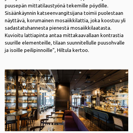
puusepän mittatilaustyönä tekemille pöydille.
Sisäänkäynnin katseenvangitsijana toimii puolestaan
näyttävä, korumainen mosaiikkilattia, joka koostuu yli
sadastatuhannesta pienestä mosaiikkilaatasta.
Kuvioitu lattiapinta antaa mittakaavallaan kontrastia
suurille elementeille, tilaan suunnitellulle puusohvalle
ja isoille peilipinnoille”, Hiltula kertoo.