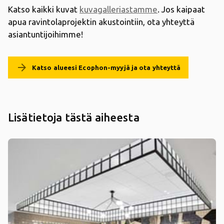
Katso kaikki kuvat
kuvagalleriastamme
. Jos kaipaat
apua ravintolaprojektin akustointiin, ota yhteyttä
asiantuntijoihimme!
arrow_forward
Katso alueesi Ecophon-myyjä ja ota yhteyttä
Lisätietoja tästä aiheesta