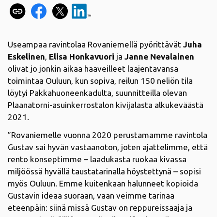
Useampaa ravintolaa Rovaniemellä pyörittävät
Juha
Eskelinen
,
Elisa Honkavuori
ja
Janne Nevalainen
olivat jo jonkin aikaa haaveilleet laajentavansa
toimintaa Ouluun, kun sopiva, reilun 150 neliön tila
löytyi Pakkahuoneenkadulta, suunnitteilla olevan
Plaanatorni-asuinkerrostalon kivijalasta alkukeväästä
2021.
”Rovaniemelle vuonna 2020 perustamamme ravintola
Gustav sai hyvän vastaanoton, joten ajattelimme, että
rento konseptimme – laadukasta ruokaa kivassa
miljöössä hyvällä taustatarinalla höystettynä – sopisi
myös Ouluun. Emme kuitenkaan halunneet kopioida
Gustavin ideaa suoraan, vaan veimme tarinaa
eteenpäin: siinä missä Gustav on reppureissaaja ja