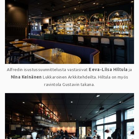
Alfredin isustussuunnittelusta vastasivat
Eeva-Liisa Hiltula
ja
Nina Keinänen
Lukkaroinen Arkkitehdeilta. Hiltula on myös
ravintola Gustavin takana.