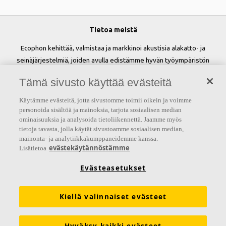
Tietoa meistä
Ecophon kehittää, valmistaa ja markkinoi akustisia alakatto- ja
seinäjärjestelmiä, joiden avulla edistämme hyvän työympäristön
luomista ja parannamme ihmisten hyvinvointia sekä tehokkuutta.
Tämä sivusto käyttää evästeitä
Lupauksemme 'A sound effect on people' on perusta kaikelle
tekemisellemme.
Käytämme evästeitä, jotta sivustomme toimii oikein ja voimme
personoida sisältöä ja mainoksia, tarjota sosiaalisen median
Seuraa meitä
ominaisuuksia ja analysoida tietoliikennettä. Jaamme myös
tietoja tavasta, jolla käytät sivustoamme sosiaalisen median,
mainonta- ja analytiikkakumppaneidemme kanssa.
evästekäytännöstämme
Lisätietoa
Linkit
Evästeasetukset
Akustiikkaratkaisut
Tuotemääritykset
Kiellä valinnaiset evästeet
Toiminnalliset vaatimukset
Suoritustasoilmoitukset (DoP)
Tekninen tuki
Esitteet
Hinnastot
Työkalut ja palvelut