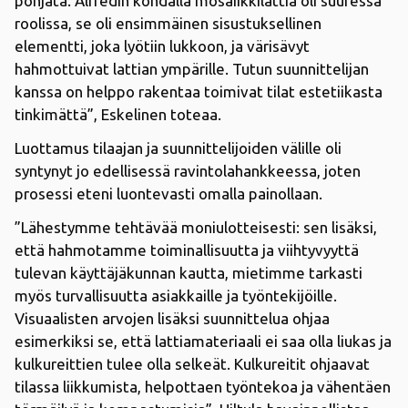
pohjata. Alfredin kohdalla mosaiikkilattia oli suuressa
roolissa, se oli ensimmäinen sisustuksellinen
elementti, joka lyötiin lukkoon, ja värisävyt
hahmottuivat lattian ympärille. Tutun suunnittelijan
kanssa on helppo rakentaa toimivat tilat estetiikasta
tinkimättä”, Eskelinen toteaa.
Luottamus tilaajan ja suunnittelijoiden välille oli
syntynyt jo edellisessä ravintolahankkeessa, joten
prosessi eteni luontevasti omalla painollaan.
”Lähestymme tehtävää moniulotteisesti: sen lisäksi,
että hahmotamme toiminallisuutta ja viihtyvyyttä
tulevan käyttäjäkunnan kautta, mietimme tarkasti
myös turvallisuutta asiakkaille ja työntekijöille.
Visuaalisten arvojen lisäksi suunnittelua ohjaa
esimerkiksi se, että lattiamateriaali ei saa olla liukas ja
kulkureittien tulee olla selkeät. Kulkureitit ohjaavat
tilassa liikkumista, helpottaen työntekoa ja vähentäen