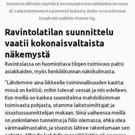
Ravintola Alfredin näyttävä, korumainen mosaiikkilattia koostuu
yli sadastatuhannesta pienestä laatasta. Katto on puolestaan
Ecophonin palkittu Master Eg.
Ravintolatilan suunnittelu
vaatii kokonaisvaltaista
näkemystä
Ravintolassa on huomioitava tilojen toimivuus paitsi
asiakkaiden, myös henkilökunnan näkökulmasta.
”Lähdemme aina liikkeelle toiminnallisuuden kautta:
missä on keittiö, mihin tulevat vessat ja niin edelleen.
Kun meillä on karkea suunnitelma mahdollisimman
toimivasta pohjasta, otamme laitetoimittajat ja
sisustussuunnittelijan mukaan. Siinä vaiheessa meillä
on jonkinlainen tunnelma ja fiilis olemassa, ehkä idea
värimaailmastakin, ja sisustus lähtee rakentumaan sen