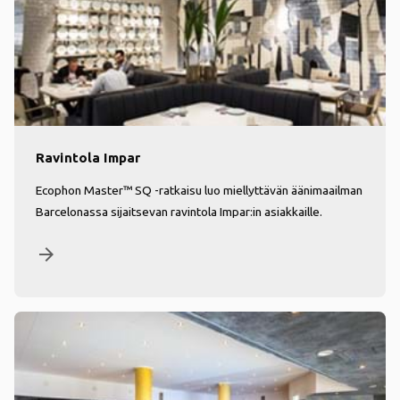
Ravintola Impar
Ecophon Master™ SQ -ratkaisu luo miellyttävän äänimaailman
Barcelonassa sijaitsevan ravintola Impar:in asiakkaille.
arrow_forward