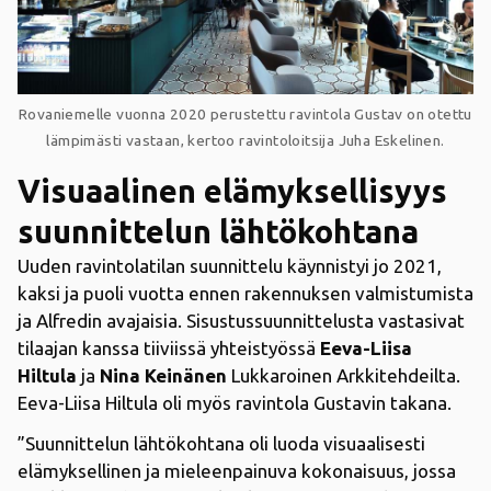
Rovaniemelle vuonna 2020 perustettu ravintola Gustav on otettu
lämpimästi vastaan, kertoo ravintoloitsija Juha Eskelinen.
Visuaalinen elämyksellisyys
suunnittelun lähtökohtana
Uuden ravintolatilan suunnittelu käynnistyi jo 2021,
kaksi ja puoli vuotta ennen rakennuksen valmistumista
ja Alfredin avajaisia. Sisustussuunnittelusta vastasivat
tilaajan kanssa tiiviissä yhteistyössä
Eeva-Liisa
Hiltula
ja
Nina Keinänen
Lukkaroinen Arkkitehdeilta.
Eeva-Liisa Hiltula oli myös ravintola Gustavin takana.
”Suunnittelun lähtökohtana oli luoda visuaalisesti
elämyksellinen ja mieleenpainuva kokonaisuus, jossa