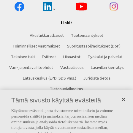
Linkit
Akustiikkaratkaisut
Tuotemääritykset
Toiminnalliset vaatimukset
Suoritustasoilmoitukset (DoP)
Tekninen tuki
Esitteet
Hinnastot
Työkalut ja palvelut
Väri- ja pintavaihtoehdot
Vastuullisuus
Lasivillan kierrätys
Latauskeskus (EPD, SDS yms.)
Juridista tietoa
Tietosuojailmoitus
Tämä sivusto käyttää evästeitä
Ota yhteyttä
Käytämme evästeitä, jotta sivustomme toimii oikein ja voimme
Saint-Gobain Finland Oy
personoida sisältöä ja mainoksia, tarjota sosiaalisen median
ominaisuuksia ja analysoida tietoliikennettä. Jaamme myös
Strömberginkuja 2, 00380 Helsinki
tietoja tavasta, jolla käytät sivustoamme sosiaalisen median,