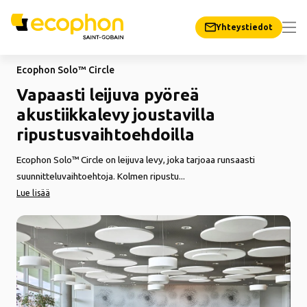
Yhteystiedot
Ecophon Solo™ Circle
Vapaasti leijuva pyöreä
akustiikkalevy joustavilla
ripustusvaihtoehdoilla
Ecophon Solo™ Circle on leijuva levy, joka tarjoaa runsaasti
suunnitteluvaihtoehtoja. Kolmen ripustu...
Lue lisää