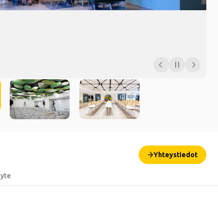
Yhteystiedot
äyte