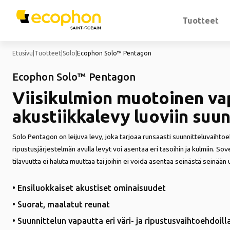
Tuotteet
Etusivu
|
Tuotteet
|
Solo
|
Ecophon Solo™ Pentagon
Ecophon Solo™ Pentagon
Viisikulmion muotoinen vap
akustiikkalevy luoviin suun
Solo Pentagon on leijuva levy, joka tarjoaa runsaasti suunnitteluvaihto
ripustusjärjestelmän avulla levyt voi asentaa eri tasoihin ja kulmiin. Sov
tilavuutta ei haluta muuttaa tai joihin ei voida asentaa seinästä seinään 
• Ensiluokkaiset akustiset ominaisuudet
• Suorat, maalatut reunat
• Suunnittelun vapautta eri väri- ja ripustusvaihtoehdoill