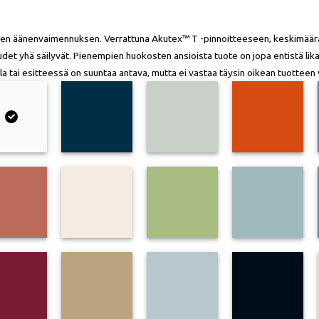
lisen äänenvaimennuksen. Verrattuna Akutex™ T -pinnoitteeseen, keskimäär
udet yhä säilyvät. Pienempien huokosten ansioista tuote on jopa entistä lik
vulla tai esitteessä on suuntaa antava, mutta ei vastaa täysin oikean tuotteen 