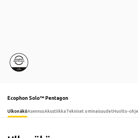
Ecophon Solo™ Pentagon
Ulkonäkö
Asennus
Akustiikka
Tekniset ominaisuudet
Huolto-ohj