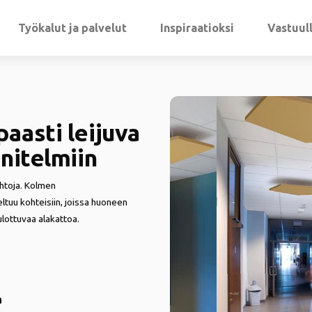
Työkalut ja palvelut
Inspiraatioksi
Vastuul
aasti leijuva
nitelmiin
ehtoja. Kolmen
eltuu kohteisiin, joissa huoneen
ulottuvaa alakattoa.
a