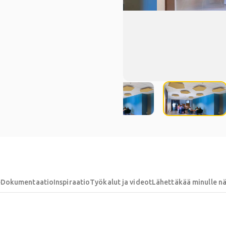
e
Dokumentaatio
Inspiraatio
Työkalut ja videot
Lähettäkää minulle n