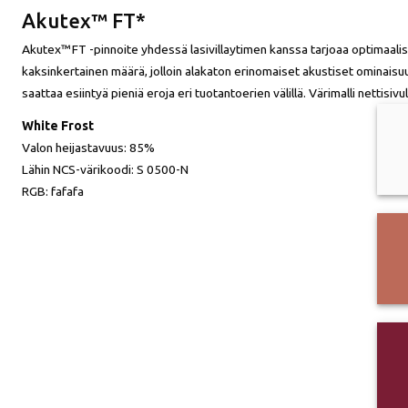
Akutex™ FT*
Akutex™ FT -pinnoite yhdessä lasivillaytimen kanssa tarjoaa optimaa
kaksinkertainen määrä, jolloin alakaton erinomaiset akustiset ominaisu
saattaa esiintyä pieniä eroja eri tuotantoerien välillä. Värimalli nettisi
White Frost
Valon heijastavuus:
85%
Lähin NCS-värikoodi:
S 0500-N
RGB:
fafafa