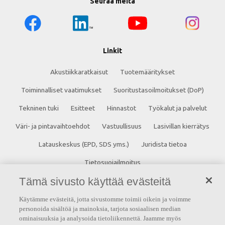
Seuraa meitä
Linkit
Akustiikkaratkaisut
Tuotemääritykset
Toiminnalliset vaatimukset
Suoritustasoilmoitukset (DoP)
Tekninen tuki
Esitteet
Hinnastot
Työkalut ja palvelut
Väri- ja pintavaihtoehdot
Vastuullisuus
Lasivillan kierrätys
Latauskeskus (EPD, SDS yms.)
Juridista tietoa
Tietosuojailmoitus
Tämä sivusto käyttää evästeitä
Ota yhteyttä
Käytämme evästeitä, jotta sivustomme toimii oikein ja voimme
Saint-Gobain Finland Oy
personoida sisältöä ja mainoksia, tarjota sosiaalisen median
ominaisuuksia ja analysoida tietoliikennettä. Jaamme myös
Strömberginkuja 2, 00380 Helsinki