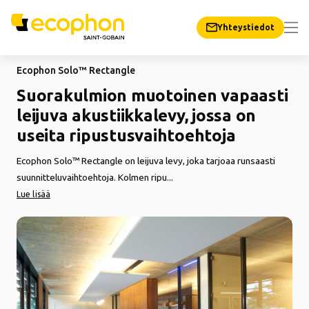
Yhteystiedot
Ecophon Solo™ Rectangle
Suorakulmion muotoinen vapaasti
leijuva akustiikkalevy, jossa on
useita ripustusvaihtoehtoja
Ecophon Solo™ Rectangle on leijuva levy, joka tarjoaa runsaasti
suunnitteluvaihtoehtoja. Kolmen ripu...
Lue lisää