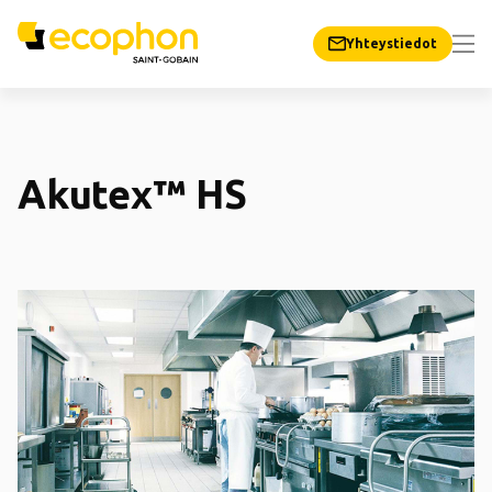
Yhteystiedot
Akutex™ HS