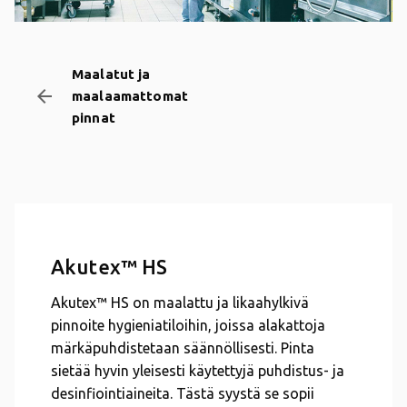
Maalatut ja
arrow_backward
maalaamattomat
pinnat
Akutex™ HS
Akutex™ HS on maalattu ja likaahylkivä
pinnoite hygieniatiloihin, joissa alakattoja
märkäpuhdistetaan säännöllisesti. Pinta
sietää hyvin yleisesti käytettyjä puhdistus- ja
desinfiointiaineita. Tästä syystä se sopii