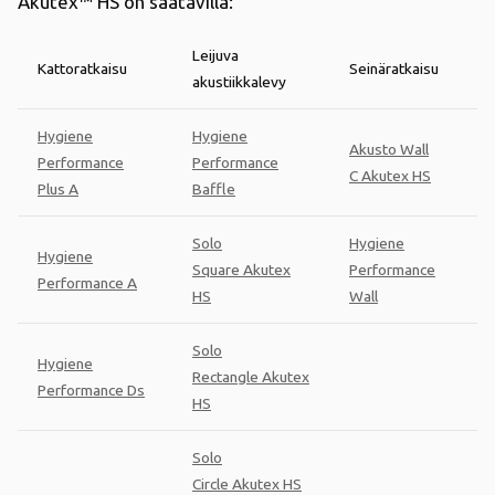
Akutex™ HS on saatavilla:
Leijuva
Kattoratkaisu
Seinäratkaisu
akustiikkalevy
Hygiene
Hygiene
Akusto Wall
Performance
Performance
C Akutex HS
Plus A
Baffle
Solo
Hygiene
Hygiene
Square Akutex
Performance
Performance A
HS
Wall
Solo
Hygiene
Rectangle Akutex
Performance Ds
HS
Solo
Circle Akutex HS