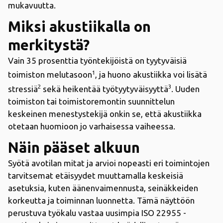
mukavuutta.
Miksi akustiikalla on
merkitystä?
Vain 35 prosenttia työntekijöistä on tyytyväisiä
1
toimiston melutasoon
, ja huono akustiikka voi lisätä
2
3
stressiä
sekä heikentää työtyytyväisyyttä
. Uuden
toimiston tai toimistoremontin suunnittelun
keskeinen menestystekijä onkin se, että akustiikka
otetaan huomioon jo varhaisessa vaiheessa.
Näin pääset alkuun
Syötä avotilan mitat ja arvioi nopeasti eri toimintojen
tarvitsemat etäisyydet muuttamalla keskeisiä
asetuksia, kuten äänenvaimennusta, seinäkkeiden
korkeutta ja toiminnan luonnetta. Tämä näyttöön
perustuva työkalu vastaa uusimpia ISO 22955 -