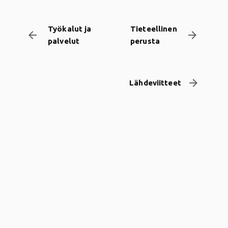
Työkalut ja
Tieteellinen
arrow_backward
arrow_forward
palvelut
perusta
arrow_forward
Lähdeviitteet