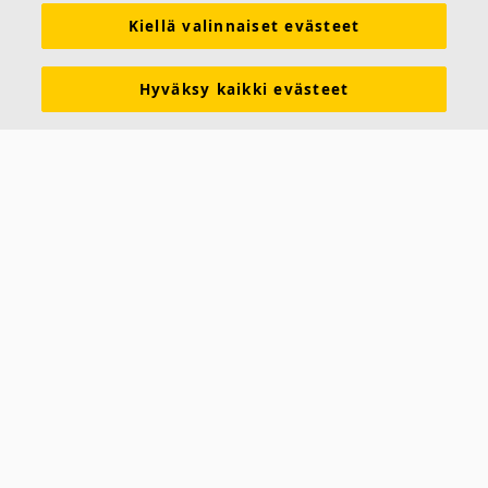
Kiellä valinnaiset evästeet
Hyväksy kaikki evästeet