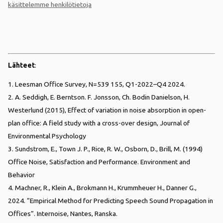
käsittelemme henkilötietoja
Lähteet
:
1. Leesman Office Survey, N=539 155, Q1-2022–Q4 2024.
2. A. Seddigh, E. Berntson. F. Jonsson, Ch. Bodin Danielson, H.
Westerlund (2015), Effect of variation in noise absorption in open-
plan office: A field study with a cross-over design, Journal of
Environmental Psychology
3. Sundstrom, E., Town J. P., Rice, R. W., Osborn, D., Brill, M. (1994)
Office Noise, Satisfaction and Performance. Environment and
Behavior
4. Machner, R., Klein A., Brokmann H., Krummheuer H., Danner G.,
2024.
”Empirical Method for Predicting Speech Sound Propagation in
Offices”.
Internoise, Nantes, Ranska.