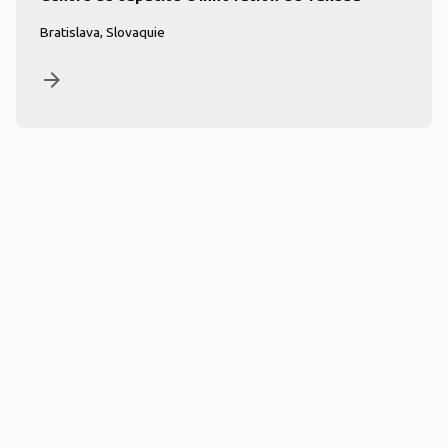
Bratislava, Slovaquie
arrow_forward