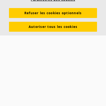
Connaissances sur l'acoustique
Produits
Refuser les cookies optionnels
Inspiration & Connaissances
Propriétés fonctionnelles
Couleurs et revêtements
Autoriser tous les cookies
DOP - Déclarations des performances
PV Acoustiques
Descriptifs types
Brochures à télécharger
À propos d'Ecophon
Carrières
Développement durable
Mentions légales
Avis clients Ecophon
Contact
Saint-Gobain Ecophon France
19 rue Emile Zola
60290 RANTIGNY
Téléphone :
(+33) 1 56 37 02 40