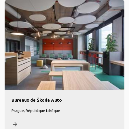
Bureaux de Škoda Auto
Prague, République tchèque
arrow_forward