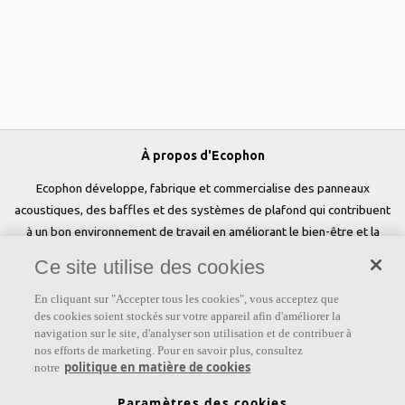
À propos d'Ecophon
Ecophon développe, fabrique et commercialise des panneaux
acoustiques, des baffles et des systèmes de plafond qui contribuent
à un bon environnement de travail en améliorant le bien-être et la
performance des personnes. Notre promesse «a sound effect on
Ce site utilise des cookies
people» est au cœur de tout ce que nous faisons.
En cliquant sur "Accepter tous les cookies", vous acceptez que
Suivez-nous
des cookies soient stockés sur votre appareil afin d'améliorer la
navigation sur le site, d'analyser son utilisation et de contribuer à
nos efforts de marketing. Pour en savoir plus, consultez
politique en matière de cookies
notre
Liens
Paramètres des cookies