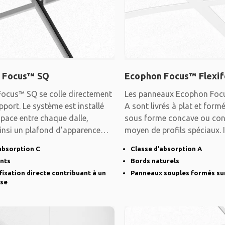
 Focus™ SQ
Ecophon Focus™ Flexi
ocus™ SQ se colle directement
Les panneaux Ecophon Foc
pport. Le système est installé
A sont livrés à plat et formé
pace entre chaque dalle,
sous forme concave ou con
insi un plafond d’apparence
moyen de profils spéciaux. 
créer des
absorption C
Classe d’absorption A
ints
Bords naturels
fixation directe contribuant à un
Panneaux souples formés sur
sse