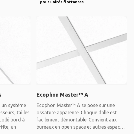
pour unités flottantes
s
Ecophon Master™ A
t un système
Ecophon Master™ A se pose sur une
sseurs, tailles
ossature apparente. Chaque dalle est
collé bord à
facilement démontable. Convient aux
fite, un
bureaux en open space et autres espaces
où les