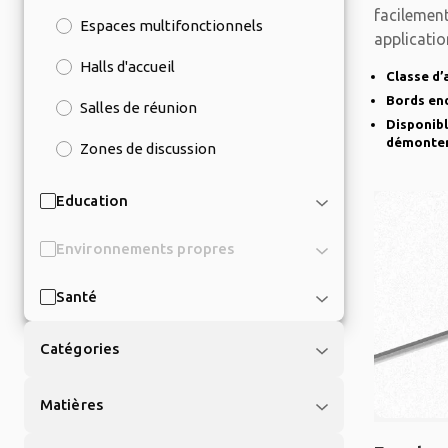
facilemen
Espaces multifonctionnels
applicati
suspendu 
Halls d'accueil
Classe d’
Bords en
Salles de réunion
Disponibl
démonte
Zones de discussion
Education
Environnements propres
Santé
Catégories
Matières