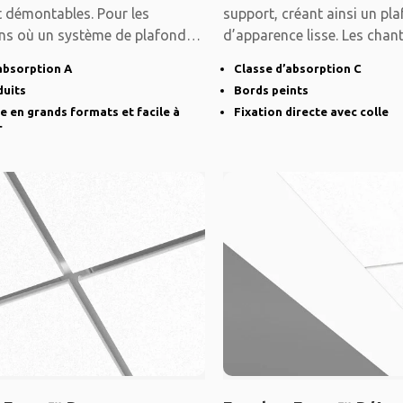
t démontables. Pour les
support, créant ainsi un pl
ons où un système de plafond
d’apparence lisse. Les chan
robuste est
biseautés et
absorption A
Classe d’absorption C
duits
Bords peints
e en grands formats et facile à
Fixation directe avec colle
r