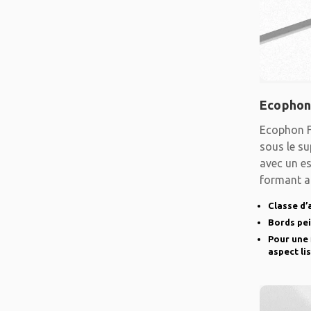
Ecophon
Ecophon F
sous le su
avec un es
formant a
lisse.
Classe d’
Bords pe
Pour une 
aspect li