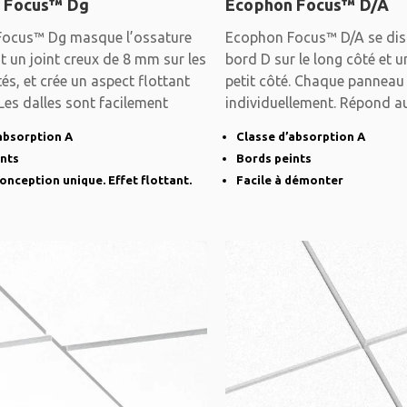
 Focus™ Dg
Ecophon Focus™ D/A
ocus™ Dg masque l’ossature
Ecophon Focus™ D/A se dis
 un joint creux de 8 mm sur les
bord D sur le long côté et u
és, et crée un aspect flottant
petit côté. Chaque pannea
. Les dalles sont facilement
individuellement. Répond a
absorption A
Classe d’absorption A
ints
Bords peints
onception unique. Effet flottant.
Facile à démonter