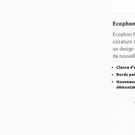
Ecophon
Ecophon F
ossature 
un design 
de nouvell
Classe d’
Bords pe
Nouveaux 
démonta