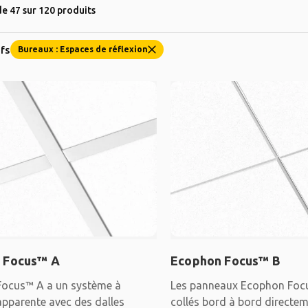
e 47 sur 120 produits
ifs
Bureaux : Espaces de réflexion
 Focus™ A
Ecophon Focus™ B
ocus™ A a un système à
Les panneaux Ecophon Foc
apparente avec des dalles
collés bord à bord directem