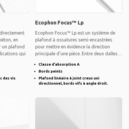
Ecophon Focus™ Lp
directement
Ecophon Focus™ Lp est un système de
 béton, en
plafond à ossatures semi-encastrées
er un plafond
pour mettre en évidence la direction
lications qui
principale d’une pièce. Entre deux dalles,
on
Classe d’absorption A
Bords peints
c des vis
Plafond linéaire à joint creux uni
directionnel, bords vifs à angle droit.