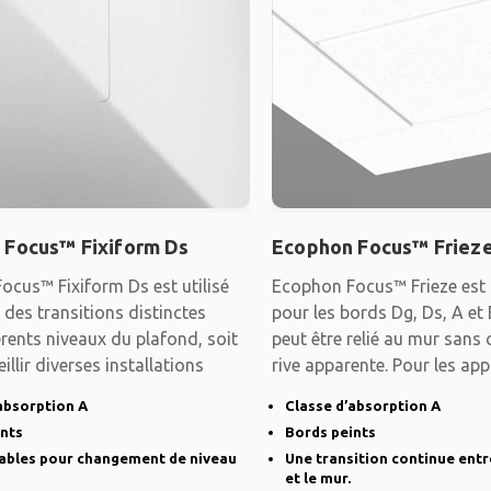
 Focus™ Fixiform Ds
Ecophon Focus™ Friez
ocus™ Fixiform Ds est utilisé
Ecophon Focus™ Frieze est 
 des transitions distinctes
pour les bords Dg, Ds, A et
érents niveaux du plafond, soit
peut être relié au mur sans 
illir diverses installations
rive apparente. Pour les app
absorption A
Classe d’absorption A
ints
Bords peints
iables pour changement de niveau
Une transition continue entr
et le mur.