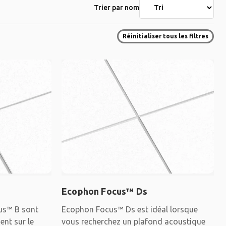
Trier par nom
Réinitialiser tous les filtres
Ecophon Focus™ Ds
us™ B sont
Ecophon Focus™ Ds est idéal lorsque
ent sur le
vous recherchez un plafond acoustique