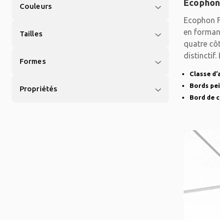
Ecophon
Couleurs
Ecophon F
en formant
Tailles
quatre côt
distinctif
Formes
Classe d’
Bords pe
Propriétés
Bord de c