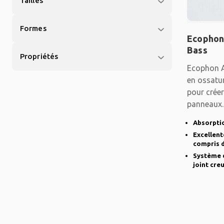
Tailles
Formes
Ecophon
Bass
Propriétés
Ecophon A
en ossatu
pour créer
panneaux.
Absorptio
Excellent
compris d
Système d
joint cre