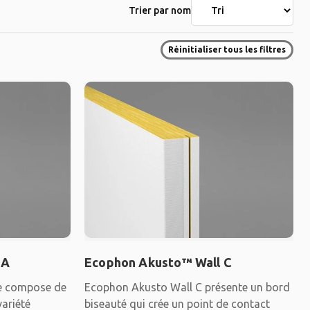
Trier par nom
Réinitialiser tous les filtres
 A
Ecophon Akusto™ Wall C
e compose de
Ecophon Akusto Wall C présente un bord
variété
biseauté qui crée un point de contact