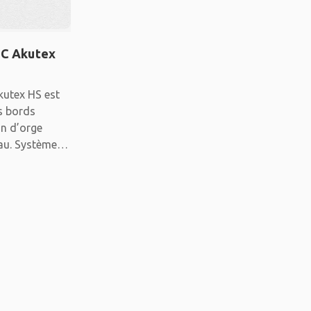
 C Akutex
utex HS est
es bords
in d’orge
au. Système