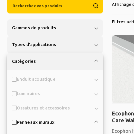
Affichage d
Filtres act
Gammes de produits
Types d’applications
Catégories
Enduit acoustique
Luminaires
Ossatures et accessoires
Ecophon
Care Wal
Panneaux muraux
Ecophon H