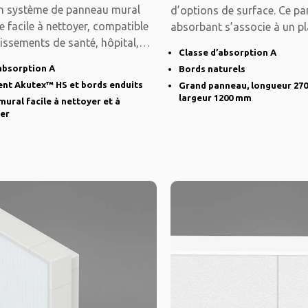
un système de panneau mural
d’options de surface. Ce p
 facile à nettoyer, compatible
absorbant s’associe à un p
issements de santé, hôpital,
acoustique pour
Classe d’absorption A
absorption A
Bords naturels
nt Akutex™ HS et bords enduits
Grand panneau, longueur 27
largeur 1200 mm
ural facile à nettoyer et à
ter