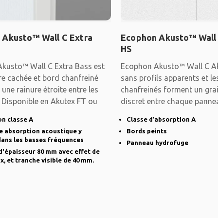
 Akusto™ Wall C Extra
Ecophon Akusto™ Wall
HS
kusto™ Wall C Extra Bass est
Ecophon Akusto™ Wall C Ak
re cachée et bord chanfreiné
sans profils apparents et l
 une rainure étroite entre les
chanfreinés forment un gra
 Disponible en Akutex FT ou
discret entre chaque panne
bien adapté
n classe A
Classe d’absorption A
e absorption acoustique y
Bords peints
ans les basses fréquences
Panneau hydrofuge
'épaisseur 80 mm avec effet de
ux, et tranche visible de 40 mm.