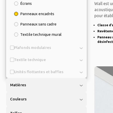
Écrans
Wall est 
acoustique
Panneaux encadrés
pour établ
clinique
Panneaux sans cadre
Classe d’
Revêteme
Textile technique mural
Panneau m
désinfec
Plafonds modulaires
Textile technique
Unités flottantes et baffles
Matières
Couleurs