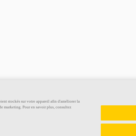
Liens
ent stockés sur votre appareil afin d'améliorer la
s de marketing. Pour en savoir plus, consultez
Connaissances sur l'acoustique
Descriptifs types
Produits
Brochures à téléchar
Inspiration & Connaissances
À propos d'Ecophon