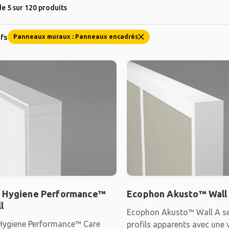
e 5 sur 120 produits
ifs
Panneaux muraux : Panneaux encadrés
 Hygiene Performance™
Ecophon Akusto™ Wall
l
Ecophon Akusto™ Wall A s
ygiene Performance™ Care
profils apparents avec une 