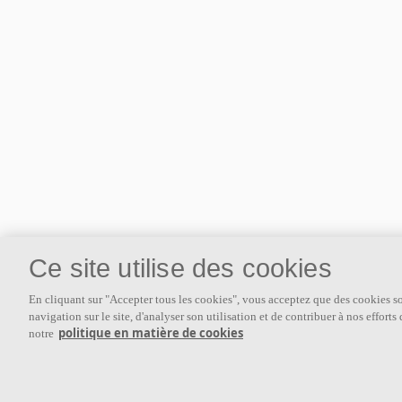
Ce site utilise des cookies
À propos d'Ecophon
En cliquant sur "Accepter tous les cookies", vous acceptez que des cookies soi
navigation sur le site, d'analyser son utilisation et de contribuer à nos effort
Ecophon développe, fabrique et commercialise des panneaux
politique en matière de cookies
notre
acoustiques, des baffles et des systèmes de plafond qui contribuent
à un bon environnement de travail en améliorant le bien-être et la
performance des personnes. Notre promesse «a sound effect on