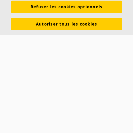
Refuser les cookies optionnels
Autoriser tous les cookies
À propos d'Ecophon
Ecophon développe, fabrique et commercialise des panneaux
acoustiques, des baffles et des systèmes de plafond qui contribuent