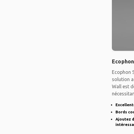
Ecophon
Ecophon S
solution a
Wall est d
nécessitan
une
Excellent
Bords cou
Ajoutez d
intéressa