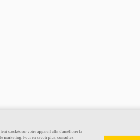
Liens
ent stockés sur votre appareil afin d'améliorer la
s de marketing. Pour en savoir plus, consultez