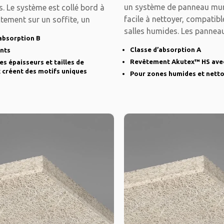
un système de panneau mur
s. Le système est collé bord à
facile à nettoyer, compatib
tement sur un soffite, un
salles humides. Les panneau
absorption B
aux
Classe d’absorption A
ints
Revêtement Akutex™ HS avec
es épaisseurs et tailles de
 créent des motifs uniques
Pour zones humides et nett