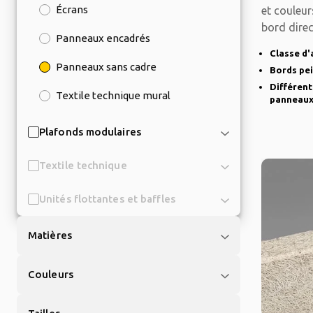
Écrans
et couleur
bord direc
Panneaux encadrés
Classe d'
Panneaux sans cadre
Bords pe
Différent
Textile technique mural
panneaux
Plafonds modulaires
Textile technique
Unités flottantes et baffles
Matières
Couleurs