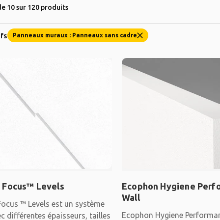
e 10 sur 120 produits
ifs
Panneaux muraux : Panneaux sans cadre
 Focus™ Levels
Ecophon Hygiene Per
Wall
ocus ™ Levels est un système
Ecophon Hygiene Performan
ec différentes épaisseurs, tailles