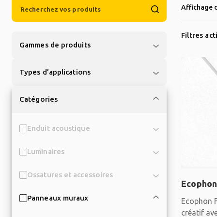
Affichage d
Filtres act
Gammes de produits
Types d’applications
Catégories
Enduit acoustique
Luminaires
Ossatures et accessoires
Ecophon
Panneaux muraux
Ecophon F
créatif av