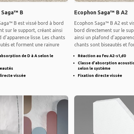
 Saga™ B
Ecophon Saga™ B A2
aga™ B est vissé bord à bord
Ecophon Saga™ B A2 est vi
t sur le support, créant ainsi
bord directement sur le sup
 d’apparence lisse. Les chants
ainsi un plafond d’apparence
utés et forment une rainure
chants sont biseautés et f
absorption de D à A selon le
Réaction au feu A2-s1,d0
Classe d'absorption acousti
seautés
selon le système
directe vissée
Fixation directe vissée