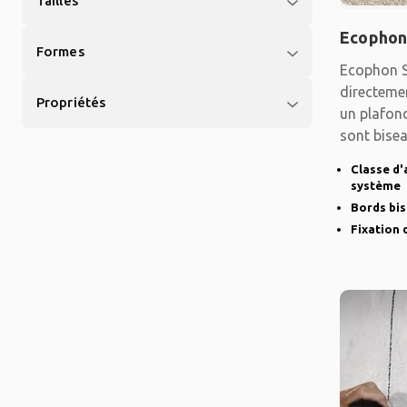
Tailles
Ecophon
Formes
Ecophon S
directemen
Propriétés
un plafond
sont bisea
Classe d'
système
Bords bi
Fixation 