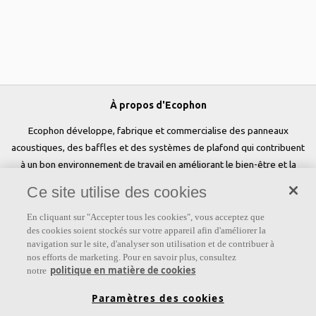
À propos d'Ecophon
Ecophon développe, fabrique et commercialise des panneaux
acoustiques, des baffles et des systèmes de plafond qui contribuent
à un bon environnement de travail en améliorant le bien-être et la
performance des personnes. Notre promesse «a sound effect on
Ce site utilise des cookies
people» est au cœur de tout ce que nous faisons.
En cliquant sur "Accepter tous les cookies", vous acceptez que
Suivez-nous
des cookies soient stockés sur votre appareil afin d'améliorer la
navigation sur le site, d'analyser son utilisation et de contribuer à
nos efforts de marketing. Pour en savoir plus, consultez
politique en matière de cookies
notre
Liens
Paramètres des cookies