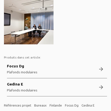
Produits dans cet article:
Focus Dg
arrow_forward
Plafonds modulaires
Gedina E
arrow_forward
Plafonds modulaires
Références projet
Bureaux
Finlande
Focus Dg
Gedina E