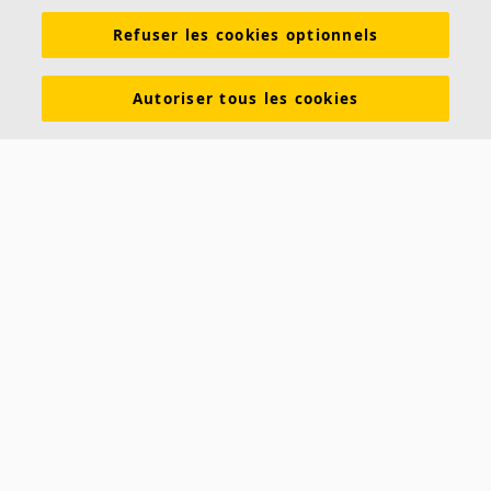
Connaissances sur l'acoustique
Produits
Refuser les cookies optionnels
Inspiration & Connaissances
Propriétés fonctionnelles
Couleurs et revêtements
Autoriser tous les cookies
DOP - Déclarations des performances
PV Acoustiques
Descriptifs types
Brochures à télécharger
À propos d'Ecophon
Carrières
Développement durable
Mentions légales
Avis clients Ecophon
Contact
Saint-Gobain Ecophon France
19 rue Emile Zola
60290 RANTIGNY
Téléphone :
(+33) 1 56 37 02 40