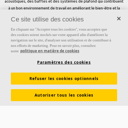
acoustiques, des baffles et des systèmes de plafond qui contribuent
à un bon environnement de travail en améliorant le bien-être et la
performance des personnes. Notre promesse «a sound effect on
Ce site utilise des cookies
people» est au cœur de tout ce que nous faisons.
En cliquant sur "Accepter tous les cookies", vous acceptez que
Suivez-nous
des cookies soient stockés sur votre appareil afin d'améliorer la
navigation sur le site, d'analyser son utilisation et de contribuer à
nos efforts de marketing. Pour en savoir plus, consultez
politique en matière de cookies
notre
Liens
Paramètres des cookies
Connaissances sur l'acoustique
Produits
Refuser les cookies optionnels
Inspiration & Connaissances
Propriétés fonctionnelles
Couleurs et revêtements
Autoriser tous les cookies
DOP - Déclarations des performances
PV Acoustiques
Descriptifs types
Brochures à télécharger
À propos d'Ecophon
Carrières
Développement durable