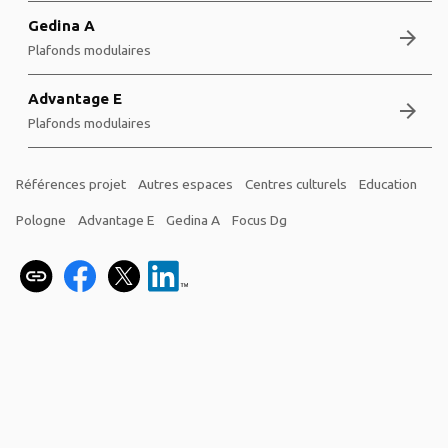
Gedina A
arrow_forward
Plafonds modulaires
Advantage E
arrow_forward
Plafonds modulaires
Références projet
Autres espaces
Centres culturels
Education
Pologne
Advantage E
Gedina A
Focus Dg