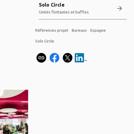
Solo Circle
arrow_forward
Unités flottantes et baffles
Références projet
Bureaux
Espagne
Solo Circle