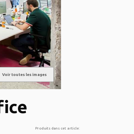
Voir toutes les images
fice
Produits dans cet article: