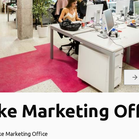
arrow_forward
e Marketing Of
e Marketing Office