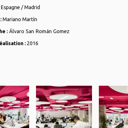
Espagne / Madrid
:
Mariano Martín
e :
Álvaro San Román Gomez
alisation :
2016