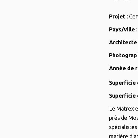
Projet :
Cen
Pays/ville :
Architecte 
Photograph
Année de ré
Superficie
Superficie 
Le Matrex e
près de Mos
spécialiste
matière d'a