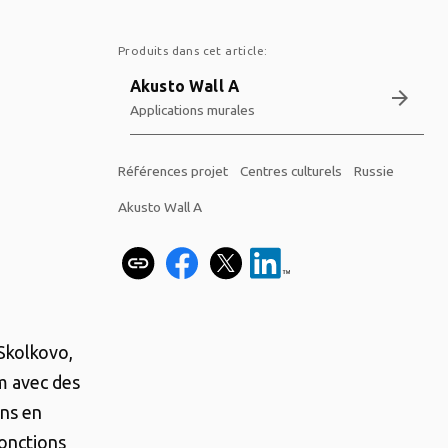
Produits dans cet article:
Akusto Wall A
arrow_forward
Applications murales
Références projet
Centres culturels
Russie
Akusto Wall A
 Skolkovo,
m avec des
ons en
fonctions