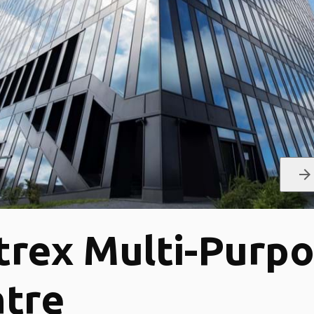
arrow_forward
rex Multi-Purp
tre