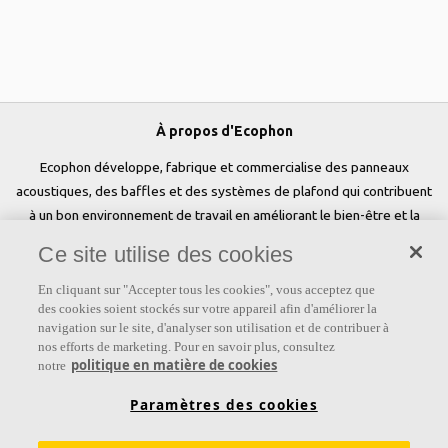
À propos d'Ecophon
Ecophon développe, fabrique et commercialise des panneaux
acoustiques, des baffles et des systèmes de plafond qui contribuent
à un bon environnement de travail en améliorant le bien-être et la
performance des personnes. Notre promesse «a sound effect on
Ce site utilise des cookies
people» est au cœur de tout ce que nous faisons.
En cliquant sur "Accepter tous les cookies", vous acceptez que
Suivez-nous
des cookies soient stockés sur votre appareil afin d'améliorer la
navigation sur le site, d'analyser son utilisation et de contribuer à
nos efforts de marketing. Pour en savoir plus, consultez
politique en matière de cookies
notre
Liens
Paramètres des cookies
Connaissances sur l'acoustique
Produits