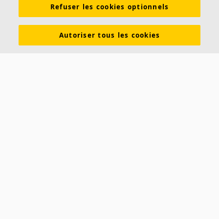
Refuser les cookies optionnels
Inspiration & Connaissances
Propriétés fonctionnelles
Couleurs et revêtements
Autoriser tous les cookies
DOP - Déclarations des performances
PV Acoustiques
Descriptifs types
Brochures à télécharger
À propos d'Ecophon
Carrières
Développement durable
Mentions légales
Avis clients Ecophon
Contact
Saint-Gobain Ecophon France
19 rue Emile Zola
60290 RANTIGNY
Téléphone :
(+33) 1 56 37 02 40