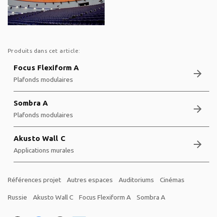
Produits dans cet article:
Focus Flexiform A
arrow_forward
Plafonds modulaires
Sombra A
arrow_forward
Plafonds modulaires
Akusto Wall C
arrow_forward
Applications murales
Références projet
Autres espaces
Auditoriums
Cinémas
Russie
Akusto Wall C
Focus Flexiform A
Sombra A