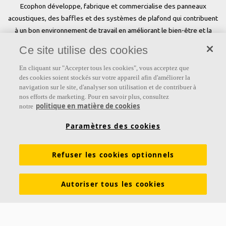
Ecophon développe, fabrique et commercialise des panneaux
acoustiques, des baffles et des systèmes de plafond qui contribuent
à un bon environnement de travail en améliorant le bien-être et la
performance des personnes. Notre promesse «a sound effect on
Ce site utilise des cookies
people» est au cœur de tout ce que nous faisons.
En cliquant sur "Accepter tous les cookies", vous acceptez que
Suivez-nous
des cookies soient stockés sur votre appareil afin d'améliorer la
navigation sur le site, d'analyser son utilisation et de contribuer à
nos efforts de marketing. Pour en savoir plus, consultez
politique en matière de cookies
notre
Liens
Paramètres des cookies
Connaissances sur l'acoustique
Produits
Refuser les cookies optionnels
Inspiration & Connaissances
Propriétés fonctionnelles
Couleurs et revêtements
Autoriser tous les cookies
DOP - Déclarations des performances
PV Acoustiques
Descriptifs types
Brochures à télécharger