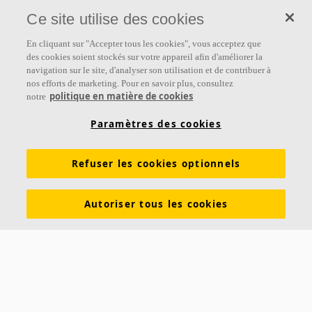
performance des personnes. Notre promesse «a sound effect on
Ce site utilise des cookies
people» est au cœur de tout ce que nous faisons.
En cliquant sur "Accepter tous les cookies", vous acceptez que
Suivez-nous
des cookies soient stockés sur votre appareil afin d'améliorer la
navigation sur le site, d'analyser son utilisation et de contribuer à
nos efforts de marketing. Pour en savoir plus, consultez
politique en matière de cookies
notre
Liens
Paramètres des cookies
Connaissances sur l'acoustique
Produits
Refuser les cookies optionnels
Inspiration & Connaissances
Propriétés fonctionnelles
Couleurs et revêtements
Autoriser tous les cookies
DOP - Déclarations des performances
PV Acoustiques
Descriptifs types
Brochures à télécharger
À propos d'Ecophon
Carrières
Développement durable
Mentions légales
Avis clients Ecophon