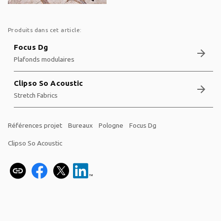
Produits dans cet article:
Focus Dg
arrow_forward
Plafonds modulaires
Clipso So Acoustic
arrow_forward
Stretch Fabrics
Références projet
Bureaux
Pologne
Focus Dg
Clipso So Acoustic