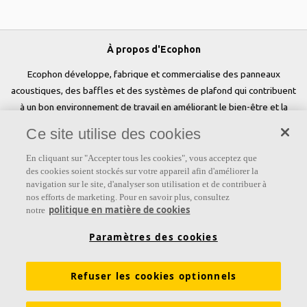
À propos d'Ecophon
Ecophon développe, fabrique et commercialise des panneaux
acoustiques, des baffles et des systèmes de plafond qui contribuent
à un bon environnement de travail en améliorant le bien-être et la
performance des personnes. Notre promesse «a sound effect on
Ce site utilise des cookies
people» est au cœur de tout ce que nous faisons.
En cliquant sur "Accepter tous les cookies", vous acceptez que
Suivez-nous
des cookies soient stockés sur votre appareil afin d'améliorer la
navigation sur le site, d'analyser son utilisation et de contribuer à
nos efforts de marketing. Pour en savoir plus, consultez
politique en matière de cookies
notre
Liens
Paramètres des cookies
Connaissances sur l'acoustique
Produits
Refuser les cookies optionnels
Inspiration & Connaissances
Propriétés fonctionnelles