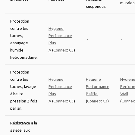
murales
suspendus
Protection
contre les
Hygiene
taches,
Performance
-
-
essuyage
Plus
humide
A
(
Connect C3
)
hebdomadaire.
Protection
contre les
Hygiene
Hygiene
Hygien
taches, lavage
Performance
Performance
Perfor
à haute
Plus
Baffle
Wall
pression 2 fois
A
(
Connect C3
)
(
Connect C3
)
(
Connec
par an.
Résistance à la
saleté, aux