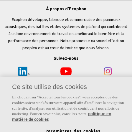
À propos d'Ecophon
Ecophon développe, fabrique et commercialise des panneaux
acoustiques, des baffles et des systèmes de plafond qui contribuent
à un bon environnement de travail en améliorant le bien-être et la
performance des personnes. Notre promesse «a sound effect on
people» est au cœur de tout ce que nous faisons.
Suivez-nous
Ce site utilise des cookies
Liens
En cliquant sur "Accepter tous les cookies", vous acceptez que des
Connaissances sur l'acoustique
Produits
cookies soient stockés sur votre appareil afin d'améliorer la navigation
sur le site, d'analyser son utilisation et de contribuer à nos efforts de
Inspiration & Connaissances
Propriétés fonctionnelles
politique en
marketing. Pour en savoir plus, consultez notre
matière de cookies
Couleurs et revêtements
Paramètres des cookies
DOP - Déclarations des performances
PV Acoustiques