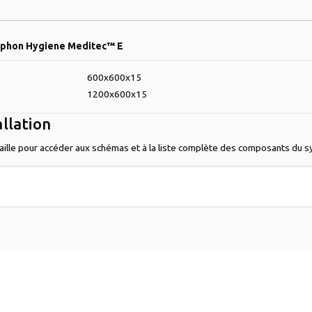
ophon Hygiene Meditec™ E
600x600x15
1200x600x15
allation
 taille pour accéder aux schémas et à la liste complète des composants du 