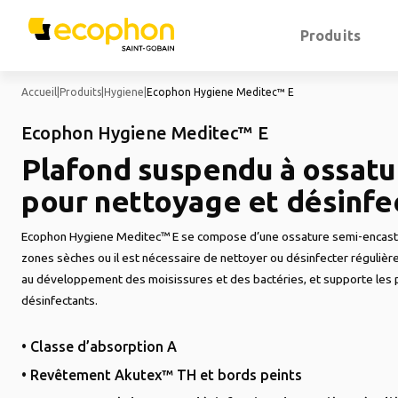
Produits
Accueil
|
Produits
|
Hygiene
|
Ecophon Hygiene Meditec™ E
Ecophon Hygiene Meditec™ E
Plafond suspendu à ossatu
pour nettoyage et désinfec
Ecophon Hygiene Meditec™ E se compose d’une ossature semi-encastrée
zones sèches ou il est nécessaire de nettoyer ou désinfecter régulièr
au développement des moisissures et des bactéries, et supporte les 
désinfectants.
• Classe d’absorption A
• Revêtement Akutex™ TH et bords peints