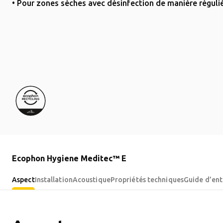
• Pour zones sèches avec désinfection de manière réguli
Ecophon Hygiene Meditec™ E
Aspect
Installation
Acoustique
Propriétés techniques
Guide d’ent