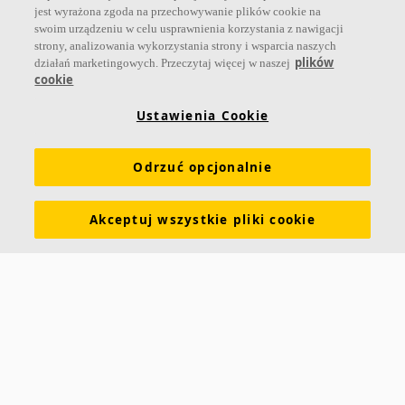
samopoczucia i wydajności użytkowników.
jest wyrażona zgoda na przechowywanie plików cookie na
swoim urządzeniu w celu usprawnienia korzystania z nawigacji
Dołącz do nas
strony, analizowania wykorzystania strony i wsparcia naszych
plików
działań marketingowych. Przeczytaj więcej w naszej
cookie
Ustawienia Cookie
Linki
Odrzuć opcjonalnie
Produkty
Narzędzia i usługi
Wymagania funkcjonalne
Kolory i powierzchnie
Deklaracje właściwości użytkowych
Akceptuj wszystkie pliki cookie
Atesty higieniczne
Zrównoważony rozwój
Informacje o Ecophon
Kariera
Informacje prawne
Pobierz broszurę
Cennik
Specyfikacje
Słowniczek akustyczny
Kontakt