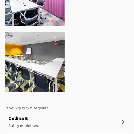
Produkty w tym artykule:
Gedina E
arrow_forward
Sufity modułowe