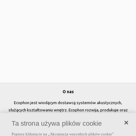
O nas
Ecophon jest wiodącym dostawcą systemów akustycznych,
służących kształtowaniu wnętrz. Ecophon rozwija, produkuje oraz
sprzedaje rozwiązania akustyczne, panele ścienne oraz systemy
Ta strona używa plików cookie
sufitowe, które przyczyniają się do tworzenia przyjaznego i
zdrowego klimatu w pomieszczeniach, poprawy jakości życia oraz
Poprzez kliknięcie na „Akceptacja wszystkich plików cookie”