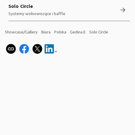
Solo Circle
arrow_forward
Systemy wolnowiszące i baffle
Showcase/Gallery
Biura
Polska
Gedina E
Solo Circle