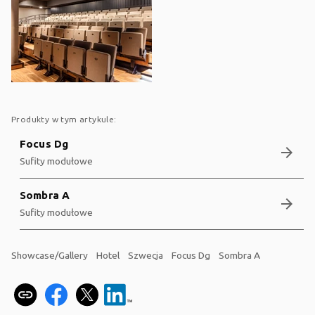
Produkty w tym artykule:
Focus Dg
arrow_forward
Sufity modułowe
Sombra A
arrow_forward
Sufity modułowe
Showcase/Gallery
Hotel
Szwecja
Focus Dg
Sombra A