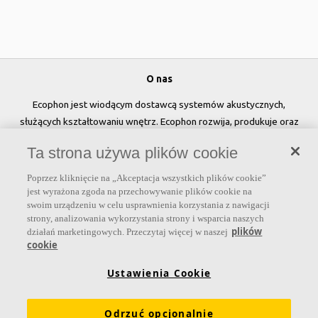
O nas
Ecophon jest wiodącym dostawcą systemów akustycznych,
służących kształtowaniu wnętrz. Ecophon rozwija, produkuje oraz
sprzedaje rozwiązania akustyczne, panele ścienne oraz systemy
Ta strona używa plików cookie
sufitowe, które przyczyniają się do tworzenia przyjaznego i
zdrowego klimatu w pomieszczeniach, poprawy jakości życia oraz
Poprzez kliknięcie na „Akceptacja wszystkich plików cookie”
samopoczucia i wydajności użytkowników.
jest wyrażona zgoda na przechowywanie plików cookie na
swoim urządzeniu w celu usprawnienia korzystania z nawigacji
Dołącz do nas
strony, analizowania wykorzystania strony i wsparcia naszych
plików
działań marketingowych. Przeczytaj więcej w naszej
cookie
Ustawienia Cookie
Linki
Odrzuć opcjonalnie
Produkty
Narzędzia i usługi
Wymagania funkcjonalne