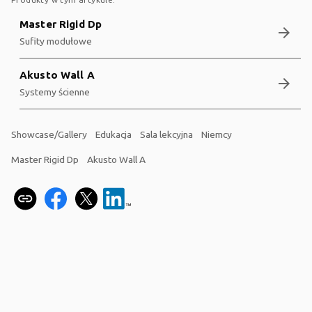
Master Rigid Dp
arrow_forward
Sufity modułowe
Akusto Wall A
arrow_forward
Systemy ścienne
Showcase/Gallery
Edukacja
Sala lekcyjna
Niemcy
Master Rigid Dp
Akusto Wall A