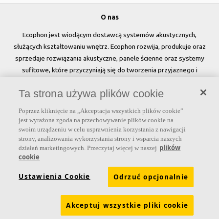
O nas
Ecophon jest wiodącym dostawcą systemów akustycznych,
służących kształtowaniu wnętrz. Ecophon rozwija, produkuje oraz
sprzedaje rozwiązania akustyczne, panele ścienne oraz systemy
sufitowe, które przyczyniają się do tworzenia przyjaznego i
zdrowego klimatu w pomieszczeniach, poprawy jakości życia oraz
Ta strona używa plików cookie
samopoczucia i wydajności użytkowników.
Poprzez kliknięcie na „Akceptacja wszystkich plików cookie”
Dołącz do nas
jest wyrażona zgoda na przechowywanie plików cookie na
swoim urządzeniu w celu usprawnienia korzystania z nawigacji
strony, analizowania wykorzystania strony i wsparcia naszych
plików
działań marketingowych. Przeczytaj więcej w naszej
cookie
Linki
Ustawienia Cookie
Odrzuć opcjonalnie
Produkty
Narzędzia i usługi
Wymagania funkcjonalne
Kolory i powierzchnie
Deklaracje właściwości użytkowych
Akceptuj wszystkie pliki cookie
Atesty higieniczne
Zrównoważony rozwój