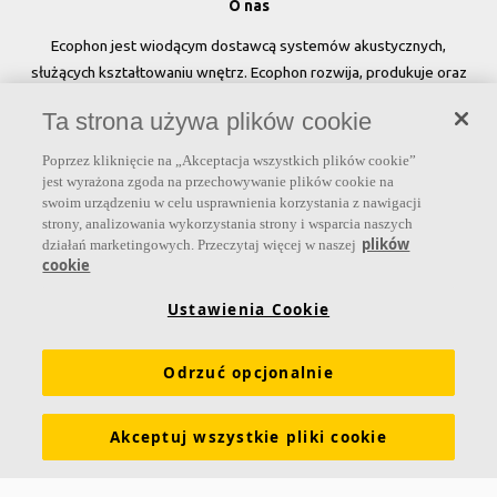
O nas
Ecophon jest wiodącym dostawcą systemów akustycznych,
służących kształtowaniu wnętrz. Ecophon rozwija, produkuje oraz
sprzedaje rozwiązania akustyczne, panele ścienne oraz systemy
Ta strona używa plików cookie
sufitowe, które przyczyniają się do tworzenia przyjaznego i
zdrowego klimatu w pomieszczeniach, poprawy jakości życia oraz
Poprzez kliknięcie na „Akceptacja wszystkich plików cookie”
samopoczucia i wydajności użytkowników.
jest wyrażona zgoda na przechowywanie plików cookie na
swoim urządzeniu w celu usprawnienia korzystania z nawigacji
Dołącz do nas
strony, analizowania wykorzystania strony i wsparcia naszych
plików
działań marketingowych. Przeczytaj więcej w naszej
cookie
Ustawienia Cookie
Linki
Odrzuć opcjonalnie
Produkty
Narzędzia i usługi
Wymagania funkcjonalne
Kolory i powierzchnie
Deklaracje właściwości użytkowych
Akceptuj wszystkie pliki cookie
Atesty higieniczne
Zrównoważony rozwój
Informacje o Ecophon
Kariera
Informacje prawne