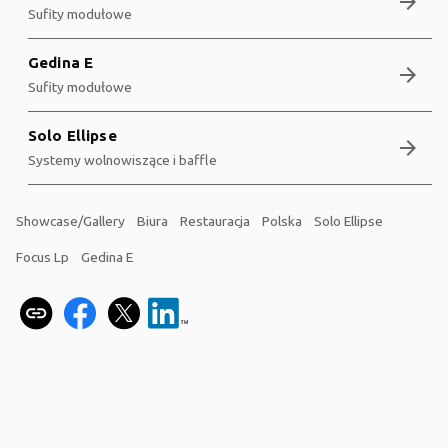
arrow_forward
Sufity modułowe
Gedina E
arrow_forward
Sufity modułowe
Solo Ellipse
arrow_forward
Systemy wolnowiszące i baffle
Showcase/Gallery
Biura
Restauracja
Polska
Solo Ellipse
Focus Lp
Gedina E