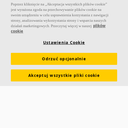
zdrowego klimatu w pomieszczeniach, poprawy jakości życia oraz
Poprzez kliknięcie na „Akceptacja wszystkich plików cookie”
samopoczucia i wydajności użytkowników.
jest wyrażona zgoda na przechowywanie plików cookie na
swoim urządzeniu w celu usprawnienia korzystania z nawigacji
Dołącz do nas
strony, analizowania wykorzystania strony i wsparcia naszych
plików
działań marketingowych. Przeczytaj więcej w naszej
cookie
Ustawienia Cookie
Linki
Odrzuć opcjonalnie
Produkty
Narzędzia i usługi
Wymagania funkcjonalne
Kolory i powierzchnie
Deklaracje właściwości użytkowych
Akceptuj wszystkie pliki cookie
Atesty higieniczne
Zrównoważony rozwój
Informacje o Ecophon
Kariera
Informacje prawne
Pobierz broszurę
Cennik
Specyfikacje
Słowniczek akustyczny
Kontakt