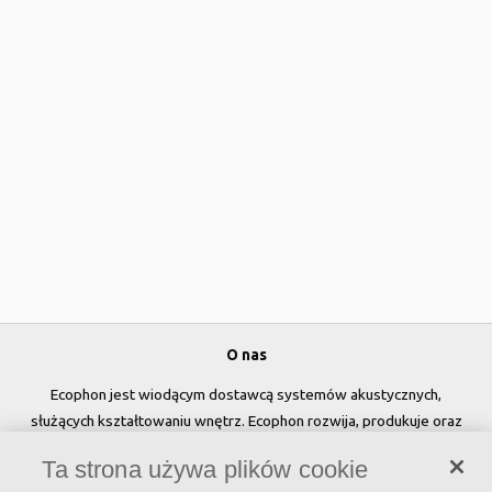
O nas
Ecophon jest wiodącym dostawcą systemów akustycznych,
służących kształtowaniu wnętrz. Ecophon rozwija, produkuje oraz
sprzedaje rozwiązania akustyczne, panele ścienne oraz systemy
Ta strona używa plików cookie
sufitowe, które przyczyniają się do tworzenia przyjaznego i