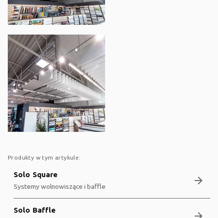
Produkty w tym artykule:
Solo Square
arrow_forward
Systemy wolnowiszące i baffle
Solo Baffle
arrow_forward