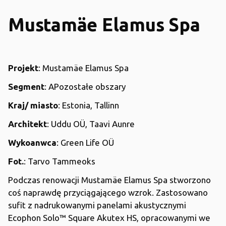
Mustamäe Elamus Spa
Projekt
: Mustamäe Elamus Spa
Segment
: APozostałe obszary
Kraj/ miasto
: Estonia, Tallinn
Architekt
: Uddu OÜ, Taavi Aunre
Wykoanwca
: Green Life OÜ
Fot.
: Tarvo Tammeoks
Podczas renowacji Mustamäe Elamus Spa stworzono
coś naprawdę przyciągającego wzrok. Zastosowano
sufit z nadrukowanymi panelami akustycznymi
Ecophon Solo™ Square Akutex HS, opracowanymi we