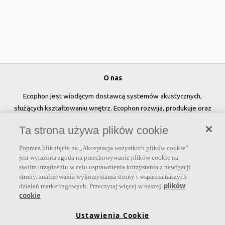
O nas
Ecophon jest wiodącym dostawcą systemów akustycznych,
służących kształtowaniu wnętrz. Ecophon rozwija, produkuje oraz
sprzedaje rozwiązania akustyczne, panele ścienne oraz systemy
Ta strona używa plików cookie
sufitowe, które przyczyniają się do tworzenia przyjaznego i
zdrowego klimatu w pomieszczeniach, poprawy jakości życia oraz
Poprzez kliknięcie na „Akceptacja wszystkich plików cookie”
samopoczucia i wydajności użytkowników.
jest wyrażona zgoda na przechowywanie plików cookie na
swoim urządzeniu w celu usprawnienia korzystania z nawigacji
Dołącz do nas
strony, analizowania wykorzystania strony i wsparcia naszych
plików
działań marketingowych. Przeczytaj więcej w naszej
cookie
Ustawienia Cookie
Linki