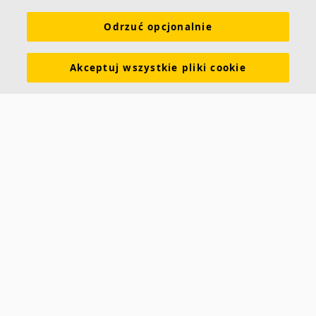
Odrzuć opcjonalnie
Produkty
Narzędzia i usługi
Wymagania funkcjonalne
Kolory i powierzchnie
Deklaracje właściwości użytkowych
Akceptuj wszystkie pliki cookie
Atesty higieniczne
Zrównoważony rozwój
Informacje o Ecophon
Kariera
Informacje prawne
Pobierz broszurę
Cennik
Specyfikacje
Słowniczek akustyczny
Kontakt
Saint-Gobain Ecophon
ul. Chmielna 69
00-801 Warszawa
POLSKA
info.ecophon@saint-gobain.com