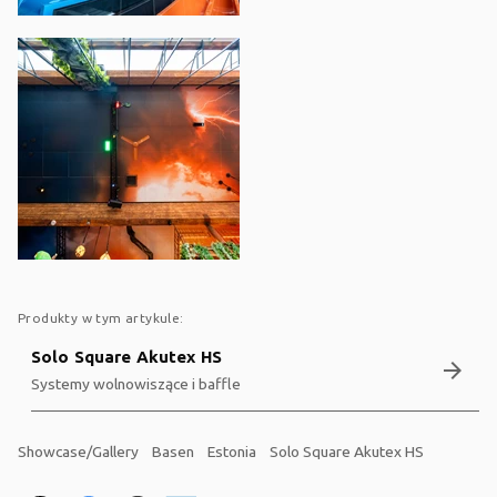
Produkty w tym artykule:
Solo Square Akutex HS
arrow_forward
Systemy wolnowiszące i baffle
Showcase/Gallery
Basen
Estonia
Solo Square Akutex HS