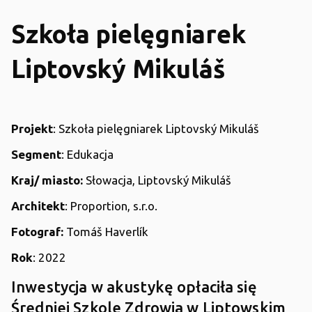
Szkoła pielęgniarek
Liptovský Mikuláš
Projekt
: Szkoła pielęgniarek Liptovský Mikuláš
Segment
: Edukacja
Kraj/ miasto:
Słowacja, Liptovský Mikuláš
Architekt
: Proportion, s.r.o.
Fotograf:
Tomáš Haverlík
Rok
: 2022
Inwestycja w akustykę opłaciła się
Średniej Szkole Zdrowia w Liptowskim