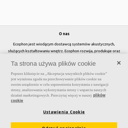
O nas
Ecophon jest wiodącym dostawcą systemów akustycznych,
służących kształtowaniu wnętrz. Ecophon rozwija, produkuje oraz
sprzedaje rozwiązania akustyczne, panele ścienne oraz systemy
Ta strona używa plików cookie
sufitowe, które przyczyniają się do tworzenia przyjaznego i
zdrowego klimatu w pomieszczeniach, poprawy jakości życia oraz
Poprzez kliknięcie na „Akceptacja wszystkich plików cookie”
samopoczucia i wydajności użytkowników.
jest wyrażona zgoda na przechowywanie plików cookie na
swoim urządzeniu w celu usprawnienia korzystania z nawigacji
Dołącz do nas
strony, analizowania wykorzystania strony i wsparcia naszych
plików
działań marketingowych. Przeczytaj więcej w naszej
cookie
Ustawienia Cookie
Linki