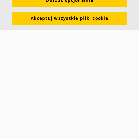
Odrzuć opcjonalnie
Produkty
Narzędzia i usługi
Wymagania funkcjonalne
Kolory i powierzchnie
Deklaracje właściwości użytkowych
Akceptuj wszystkie pliki cookie
Atesty higieniczne
Zrównoważony rozwój
Informacje o Ecophon
Kariera
Informacje prawne
Pobierz broszurę
Cennik
Specyfikacje
Słowniczek akustyczny
Kontakt
Saint-Gobain Ecophon
ul. Chmielna 69
00-801 Warszawa
POLSKA
info.ecophon@saint-gobain.com