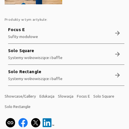
Produkty w tym artykule:
Focus E
arrow_forward
Sufity modułowe
Solo Square
arrow_forward
Systemy wolnowiszące i baffle
Solo Rectangle
arrow_forward
Systemy wolnowiszące i baffle
Showcase/Gallery
Edukacja
Słowacja
Focus E
Solo Square
Solo Rectangle