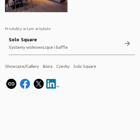
Produkty w tym artykule:
Solo Square
arrow_forward
Systemy wolnowiszące i baffle
Showcase/Gallery
Biura
Czechy
Solo Square