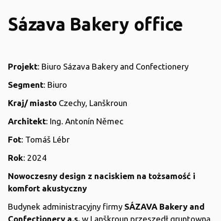
Sázava Bakery office
Projekt
: Biuro Sázava Bakery and Confectionery
Segment
: Biuro
Kraj/ miasto
Czechy, Lanškroun
Architekt
: Ing. Antonín Němec
Fot
: Tomáš Lébr
Rok
: 2024
Nowoczesny design z naciskiem na tożsamość i
komfort akustyczny
Budynek administracyjny firmy
SÁZAVA Bakery and
Confectionery a.s.
w Lanškroun przeszedł gruntowną