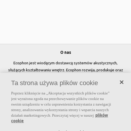
O nas
Ecophon jest wiodącym dostawcą systemów akustycznych,
służących kształtowaniu wnętrz. Ecophon rozwija, produkuje oraz
sprzedaje rozwiązania akustyczne, panele ścienne oraz systemy
Ta strona używa plików cookie
sufitowe, które przyczyniają się do tworzenia przyjaznego i
zdrowego klimatu w pomieszczeniach, poprawy jakości życia oraz
Poprzez kliknięcie na „Akceptacja wszystkich plików cookie”
samopoczucia i wydajności użytkowników.
jest wyrażona zgoda na przechowywanie plików cookie na
swoim urządzeniu w celu usprawnienia korzystania z nawigacji
Dołącz do nas
strony, analizowania wykorzystania strony i wsparcia naszych
plików
działań marketingowych. Przeczytaj więcej w naszej
cookie