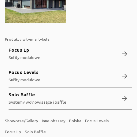
Produkty w tym artykule:
Focus Lp
arrow_forward
Sufity modułowe
Focus Levels
arrow_forward
Sufity modułowe
Solo Baffle
arrow_forward
Systemy wolnowiszące i baffle
Showcase/Gallery
Inne obszary
Polska
Focus Levels
Focus Lp
Solo Baffle