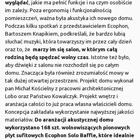
wyglądać
, jakie ma pełnić funkcje i na czym osobiście
im zależy. Poza ergonomią i funkcjonalnością
pomieszczeń, ważna była akustyka ich nowego domu.
Podczas kilku spotkań z przedstawicielem Ecophon,
Bartoszem Knapikiem, podkreślali, że bardzo lubią
słuchać muzyki, która towarzyszy im przez cały dzień
oraz to, że
marzy im się salon, w którym całą
rodziną będą spędzać wolny czas
. Istotne też było,
aby dźwięki z salonu nie rozchodził się po całym
domu. Znacząca była również zrozumiałość mowy w
tak dużej otwartej przestrzeni. Projekt domu wykonał
pan Michał Kościelny z pracowni architektonicznej
Lobo oraz Państwo Kowalczyk. Projekt wnętrz i
aranżacja całości to już praca własna właścicieli domu.
Koncepcja zakładała wykorzystanie najwyższej jakości
materiałów.
Do aranżacji akustycznej domu
wykorzystano 168 szt. wolnowiszących pionowych
płyt sufitowych Ecophon Solo Baffle, które idealnie