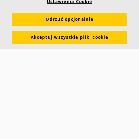
Ustawienia Cookie
Linki
Odrzuć opcjonalnie
Produkty
Narzędzia i usługi
Wymagania funkcjonalne
Kolory i powierzchnie
Deklaracje właściwości użytkowych
Akceptuj wszystkie pliki cookie
Atesty higieniczne
Zrównoważony rozwój
Informacje o Ecophon
Kariera
Informacje prawne
Pobierz broszurę
Cennik
Specyfikacje
Słowniczek akustyczny
Kontakt
Saint-Gobain Ecophon
ul. Chmielna 69
00-801 Warszawa
POLSKA