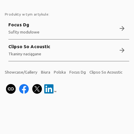
Produkty w tym artykule:
Focus Dg
arrow_forward
Sufity modułowe
Clipso So Acoustic
arrow_forward
Tkaniny naciągane
Showcase/Gallery
Biura
Polska
Focus Dg
Clipso So Acoustic