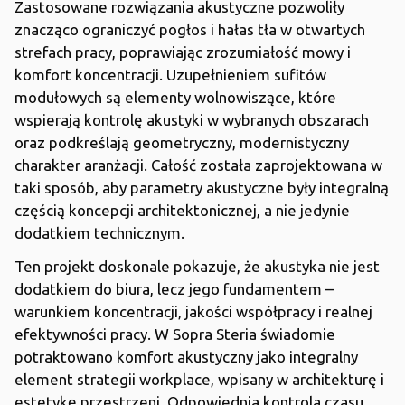
Zastosowane rozwiązania akustyczne pozwoliły
znacząco ograniczyć pogłos i hałas tła w otwartych
strefach pracy, poprawiając zrozumiałość mowy i
komfort koncentracji. Uzupełnieniem sufitów
modułowych są elementy wolnowiszące, które
wspierają kontrolę akustyki w wybranych obszarach
oraz podkreślają geometryczny, modernistyczny
charakter aranżacji. Całość została zaprojektowana w
taki sposób, aby parametry akustyczne były integralną
częścią koncepcji architektonicznej, a nie jedynie
dodatkiem technicznym.
Ten projekt doskonale pokazuje, że akustyka nie jest
dodatkiem do biura, lecz jego fundamentem –
warunkiem koncentracji, jakości współpracy i realnej
efektywności pracy. W Sopra Steria świadomie
potraktowano komfort akustyczny jako integralny
element strategii workplace, wpisany w architekturę i
estetykę przestrzeni. Odpowiednia kontrola czasu