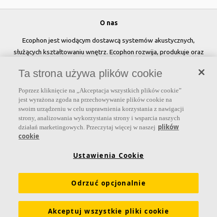
O nas
Ecophon jest wiodącym dostawcą systemów akustycznych,
służących kształtowaniu wnętrz. Ecophon rozwija, produkuje oraz
sprzedaje rozwiązania akustyczne, panele ścienne oraz systemy
Ta strona używa plików cookie
sufitowe, które przyczyniają się do tworzenia przyjaznego i
zdrowego klimatu w pomieszczeniach, poprawy jakości życia oraz
Poprzez kliknięcie na „Akceptacja wszystkich plików cookie”
samopoczucia i wydajności użytkowników.
jest wyrażona zgoda na przechowywanie plików cookie na
swoim urządzeniu w celu usprawnienia korzystania z nawigacji
Dołącz do nas
strony, analizowania wykorzystania strony i wsparcia naszych
plików
działań marketingowych. Przeczytaj więcej w naszej
cookie
Ustawienia Cookie
Linki
Odrzuć opcjonalnie
Produkty
Narzędzia i usługi
Wymagania funkcjonalne
Kolory i powierzchnie
Deklaracje właściwości użytkowych
Akceptuj wszystkie pliki cookie