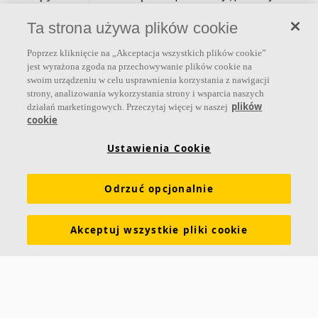
sprzedaje rozwiązania akustyczne, panele ścienne oraz systemy
Ta strona używa plików cookie
sufitowe, które przyczyniają się do tworzenia przyjaznego i
zdrowego klimatu w pomieszczeniach, poprawy jakości życia oraz
Poprzez kliknięcie na „Akceptacja wszystkich plików cookie”
samopoczucia i wydajności użytkowników.
jest wyrażona zgoda na przechowywanie plików cookie na
swoim urządzeniu w celu usprawnienia korzystania z nawigacji
Dołącz do nas
strony, analizowania wykorzystania strony i wsparcia naszych
plików
działań marketingowych. Przeczytaj więcej w naszej
cookie
Ustawienia Cookie
Linki
Odrzuć opcjonalnie
Produkty
Narzędzia i usługi
Wymagania funkcjonalne
Kolory i powierzchnie
Deklaracje właściwości użytkowych
Akceptuj wszystkie pliki cookie
Atesty higieniczne
Zrównoważony rozwój
Informacje o Ecophon
Kariera
Informacje prawne
Pobierz broszurę
Cennik
Specyfikacje