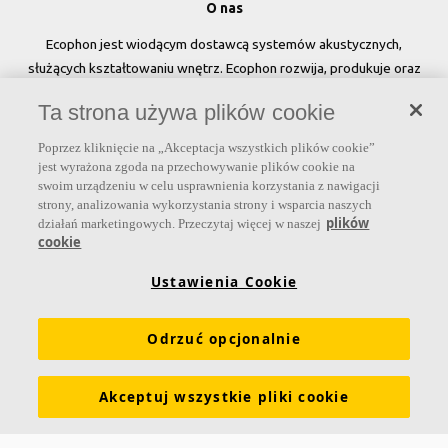
O nas
Ecophon jest wiodącym dostawcą systemów akustycznych,
służących kształtowaniu wnętrz. Ecophon rozwija, produkuje oraz
sprzedaje rozwiązania akustyczne, panele ścienne oraz systemy
Ta strona używa plików cookie
sufitowe, które przyczyniają się do tworzenia przyjaznego i
zdrowego klimatu w pomieszczeniach, poprawy jakości życia oraz
Poprzez kliknięcie na „Akceptacja wszystkich plików cookie”
samopoczucia i wydajności użytkowników.
jest wyrażona zgoda na przechowywanie plików cookie na
swoim urządzeniu w celu usprawnienia korzystania z nawigacji
Dołącz do nas
strony, analizowania wykorzystania strony i wsparcia naszych
plików
działań marketingowych. Przeczytaj więcej w naszej
cookie
Ustawienia Cookie
Linki
Odrzuć opcjonalnie
Produkty
Narzędzia i usługi
Wymagania funkcjonalne
Kolory i powierzchnie
Deklaracje właściwości użytkowych
Akceptuj wszystkie pliki cookie
Atesty higieniczne
Zrównoważony rozwój