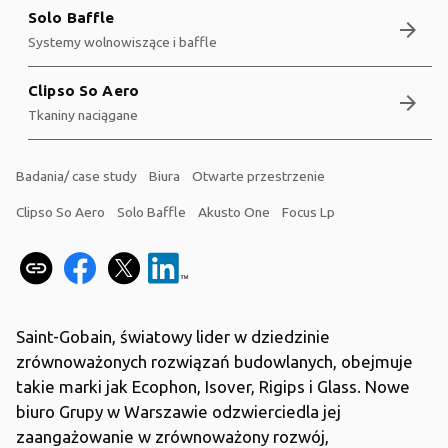
Solo Baffle
arrow_forward
Systemy wolnowiszące i baffle
Clipso So Aero
arrow_forward
Tkaniny naciągane
Badania/ case study
Biura
Otwarte przestrzenie
Clipso So Aero
Solo Baffle
Akusto One
Focus Lp
Saint-Gobain, światowy lider w dziedzinie
zrównoważonych rozwiązań budowlanych, obejmuje
takie marki jak Ecophon, Isover, Rigips i Glass. Nowe
biuro Grupy w Warszawie odzwierciedla jej
zaangażowanie w zrównoważony rozwój,