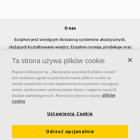
O nas
Ecophon jest wiodącym dostawcą systemów akustycznych,
służących kształtowaniu wnętrz. Ecophon rozwija, produkuje oraz
sprzedaje rozwiązania akustyczne, panele ścienne oraz systemy
Ta strona używa plików cookie
sufitowe, które przyczyniają się do tworzenia przyjaznego i
zdrowego klimatu w pomieszczeniach, poprawy jakości życia oraz
Poprzez kliknięcie na „Akceptacja wszystkich plików cookie”
samopoczucia i wydajności użytkowników.
jest wyrażona zgoda na przechowywanie plików cookie na
swoim urządzeniu w celu usprawnienia korzystania z nawigacji
Dołącz do nas
strony, analizowania wykorzystania strony i wsparcia naszych
plików
działań marketingowych. Przeczytaj więcej w naszej
cookie
Ustawienia Cookie
Linki
Odrzuć opcjonalnie
Produkty
Narzędzia i usługi
Wymagania funkcjonalne