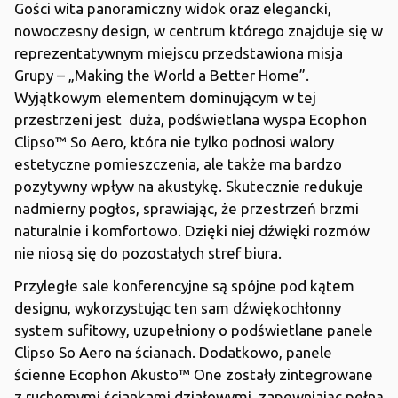
Gości wita panoramiczny widok oraz elegancki,
nowoczesny design, w centrum którego znajduje się w
reprezentatywnym miejscu przedstawiona misja
Grupy – „Making the World a Better Home”.
Wyjątkowym elementem dominującym w tej
przestrzeni jest duża, podświetlana wyspa Ecophon
Clipso™ So Aero, która nie tylko podnosi walory
estetyczne pomieszczenia, ale także ma bardzo
pozytywny wpływ na akustykę. Skutecznie redukuje
nadmierny pogłos, sprawiając, że przestrzeń brzmi
naturalnie i komfortowo. Dzięki niej dźwięki rozmów
nie niosą się do pozostałych stref biura.
Przyległe sale konferencyjne są spójne pod kątem
designu, wykorzystując ten sam dźwiękochłonny
system sufitowy, uzupełniony o podświetlane panele
Clipso So Aero na ścianach. Dodatkowo, panele
ścienne Ecophon Akusto™ One zostały zintegrowane
z ruchomymi ściankami działowymi, zapewniając pełną