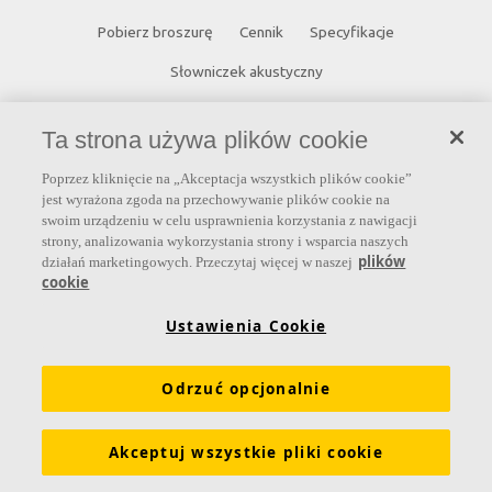
Pobierz broszurę
Cennik
Specyfikacje
Słowniczek akustyczny
Kontakt
Ta strona używa plików cookie
Saint-Gobain Ecophon
Poprzez kliknięcie na „Akceptacja wszystkich plików cookie”
jest wyrażona zgoda na przechowywanie plików cookie na
ul. Chmielna 69
swoim urządzeniu w celu usprawnienia korzystania z nawigacji
00-801 Warszawa
strony, analizowania wykorzystania strony i wsparcia naszych
plików
działań marketingowych. Przeczytaj więcej w naszej
POLSKA
cookie
info.ecophon@saint-gobain.com
Ustawienia Cookie
Odrzuć opcjonalnie
Akceptuj wszystkie pliki cookie