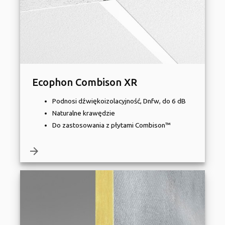
Ecophon Combison XR
Podnosi dźwiękoizolacyjność, Dnfw, do 6 dB
Naturalne krawędzie
Do zastosowania z płytami Combison™
arrow_forward