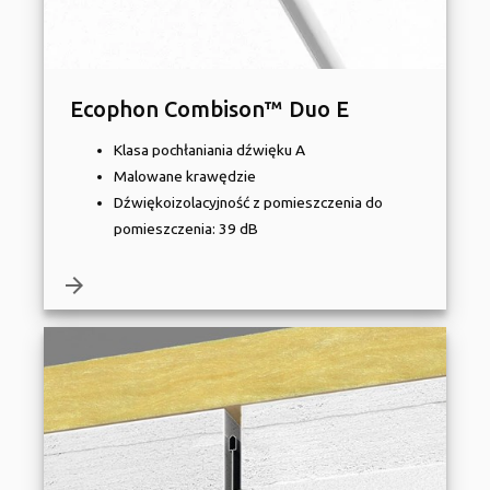
Ecophon Combison™ Duo E
Klasa pochłaniania dźwięku A
Malowane krawędzie
Dźwiękoizolacyjność z pomieszczenia do
pomieszczenia: 39 dB
arrow_forward