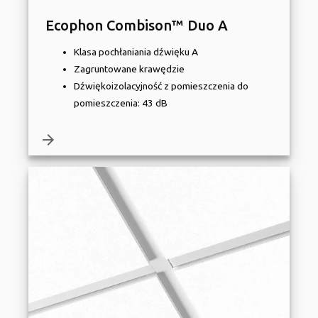
Ecophon Combison™ Duo A
Klasa pochłaniania dźwięku A
Zagruntowane krawędzie
Dźwiękoizolacyjność z pomieszczenia do
pomieszczenia: 43 dB
arrow_forward