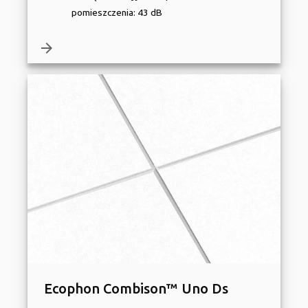
pomieszczenia: 43 dB
arrow_forward
Ecophon Combison™ Uno Ds