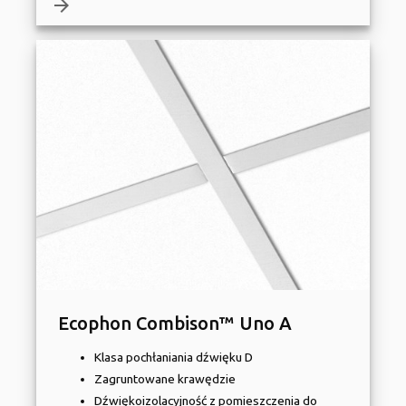
arrow_forward
Ecophon Combison™ Uno A
Klasa pochłaniania dźwięku D
Zagruntowane krawędzie
Dźwiękoizolacyjność z pomieszczenia do