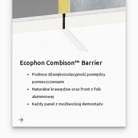
Ecophon Combison™ Barrier
Podnosi dźwiękoizolacyjność pomiędzy
pomieszczeniami
Naturalne krawędzie oraz front z folii
aluminiowej
Każdy panel z możliwością demontażu
arrow_forward