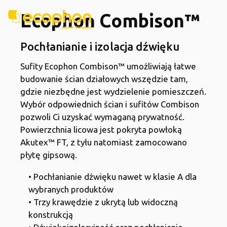
Ecophon Combison™
Pochłanianie i izolacja dźwięku
Sufity Ecophon Combison™ umożliwiają łatwe
budowanie ścian działowych wszędzie tam,
gdzie niezbędne jest wydzielenie pomieszczeń.
Wybór odpowiednich ścian i sufitów Combison
pozwoli Ci uzyskać wymaganą prywatność.
Powierzchnia licowa jest pokryta powłoką
Akutex™ FT, z tyłu natomiast zamocowano
płytę gipsową.
• Pochłanianie dźwięku nawet w klasie A dla
wybranych produktów
• Trzy krawędzie z ukrytą lub widoczną
konstrukcją