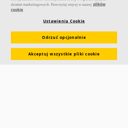
plików
działań marketingowych. Przeczytaj więcej w naszej
cookie
Atesty higieniczne
Zrównoważony rozwój
Informacje o Ecophon
Kariera
Informacje prawne
Ustawienia Cookie
Pobierz broszurę
Cennik
Specyfikacje
Odrzuć opcjonalnie
Słowniczek akustyczny
Akceptuj wszystkie pliki cookie
Kontakt
Saint-Gobain Ecophon
ul. Chmielna 69
00-801 Warszawa
POLSKA
info.ecophon@saint-gobain.com