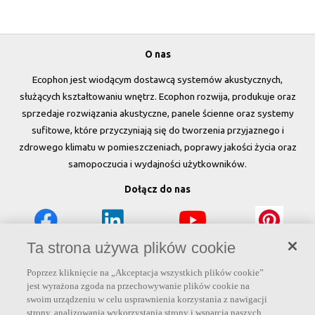
O nas
Ecophon jest wiodącym dostawcą systemów akustycznych,
służących kształtowaniu wnętrz. Ecophon rozwija, produkuje oraz
sprzedaje rozwiązania akustyczne, panele ścienne oraz systemy
sufitowe, które przyczyniają się do tworzenia przyjaznego i
zdrowego klimatu w pomieszczeniach, poprawy jakości życia oraz
samopoczucia i wydajności użytkowników.
Dołącz do nas
Ta strona używa plików cookie
Linki
Poprzez kliknięcie na „Akceptacja wszystkich plików cookie”
jest wyrażona zgoda na przechowywanie plików cookie na
Produkty
Narzędzia i usługi
Wymagania funkcjonalne
swoim urządzeniu w celu usprawnienia korzystania z nawigacji
strony, analizowania wykorzystania strony i wsparcia naszych
Kolory i powierzchnie
Deklaracje właściwości użytkowych