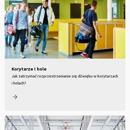
Korytarze i hole
Jak zatrzymać rozprzestrzenianie się dźwięku w korytarzach
i holach?
arrow_forward