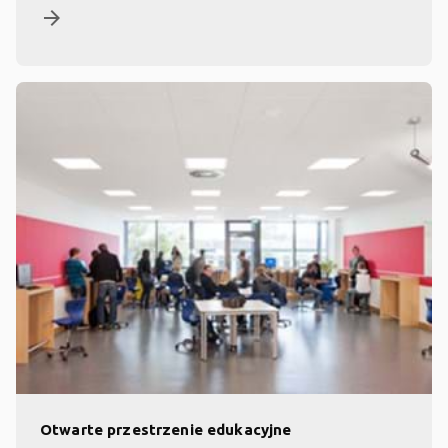
arrow_forward
Otwarte przestrzenie edukacyjne