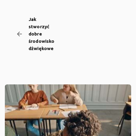
Jak
stworzyć
arrow_backward
dobre
środowisko
dźwiękowe