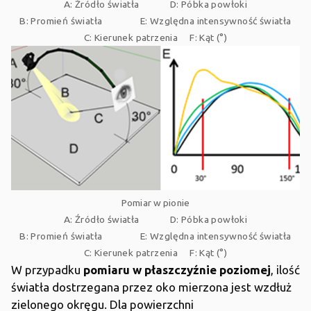
A: Źródło światła
D: Póbka powłoki
B: Promień światła
E: Względna intensywność światła
C: Kierunek patrzenia
F: Kąt (°)
Pomiar w pionie
A: Źródło światła
D: Póbka powłoki
B: Promień światła
E: Względna intensywność światła
C: Kierunek patrzenia
F: Kąt (°)
W przypadku
pomiaru w płaszczyźnie poziomej
, ilość
światła dostrzegana przez oko mierzona jest wzdłuż
zielonego okręgu. Dla powierzchni