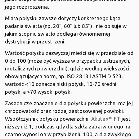
jego rozproszenia.
Miara połysku zawsze dotyczy konkretnego kąta
padania światła (np. 20°, 60° lub 85°) i nie opisuje w
jakim stopniu światło podlega równomiernej
dystrybucji w przestrzeni.
Wartość połysku zazwyczaj mieści się w przedziale od
0 do 100 (może być wyższa w przypadku lustrzanych,
metalicznych powierzchni), gdzie według większości
obowiązujących norm, np. ISO 2813 i ASTM D 523,
wartość <10 oznacza niski połysk, 10-70 średni
połysk, a >70 wysoki połysk.
Zasadnicze znaczenie dla połysku powierzchni ma jej
chropowatość oraz rodzaj zastosowanej powłoki.
Współczynnik połysku powierzchni
Akutex™ FT
jest
niższy niż 1, podczas gdy dla szkła zabarwionego na
czarno wynosi on w przybliżeniu 100, a dla zwykłego