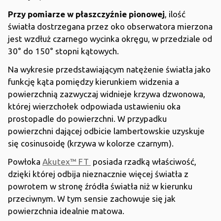
Przy pomiarze w płaszczyźnie pionowej
, ilość
światła dostrzegana przez oko obserwatora mierzona
jest wzdłuż czarnego wycinka okręgu, w przedziale od
30° do 150° stopni kątowych.
Na wykresie przedstawiającym natężenie światła jako
funkcję kąta pomiędzy kierunkiem widzenia a
powierzchnią zazwyczaj widnieje krzywa dzwonowa,
której wierzchołek odpowiada ustawieniu oka
prostopadle do powierzchni. W przypadku
powierzchni dającej odbicie lambertowskie uzyskuje
się cosinusoidę (krzywa w kolorze czarnym).
Powłoka
Akutex™ FT
posiada rzadką właściwość,
dzięki której odbija nieznacznie więcej światła z
powrotem w stronę źródła światła niż w kierunku
przeciwnym. W tym sensie zachowuje się jak
powierzchnia idealnie matowa.