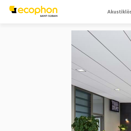
Akustiklö