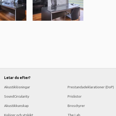
Letar du efter?
Akustiklösningar
Prestandadeklarationer (DoP)
SoundCircularity
Prislistor
Akustikkunskap
Broschyrer
Kulörer och ytskikt
The Lab