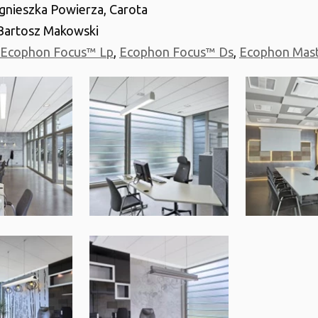
Agnieszka Powierza, Carota
Bartosz Makowski
Ecophon Focus™ Lp
,
Ecophon Focus™ Ds
,
Ecophon Mas