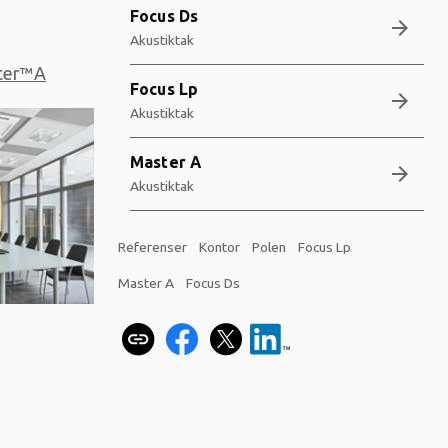
Focus Ds
arrow_forward
Akustiktak
ter™A
Focus Lp
arrow_forward
Akustiktak
Master A
arrow_forward
Akustiktak
Referenser
Kontor
Polen
Focus Lp
Master A
Focus Ds