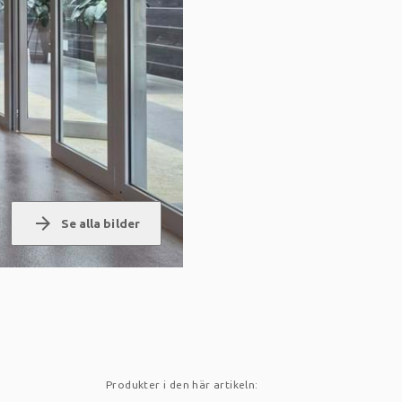
arrow_forward
Se alla bilder
Produkter i den här artikeln: