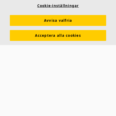
Cookie-inställningar
Kulörer och ytskikt
Funktionskrav
Mängdkalkylator
Färginspirationsverktyg
Prestandadeklarationer (DoP)
Avvisa valfria
Prislistor
Broschyrer
The Lab
Virtual Reality
Acceptera alla cookies
Nyhetsrum
Kontakt
Saint-Gobain Ecophon
Box 500
265 03 Hyllinge
Telefon:
042-17 99 00
E-post:
ecophon.sverige@ecophon.se
Öppettider & kontaktuppgifter