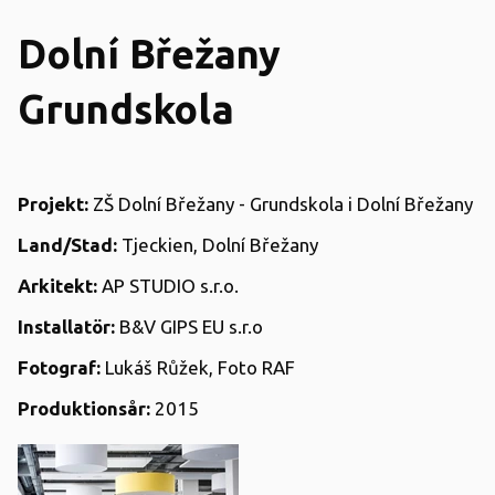
Dolní Břežany
Grundskola
Projekt:
ZŠ Dolní Břežany - Grundskola i Dolní Břežany
Land/Stad:
Tjeckien, Dolní Břežany
Arkitekt:
AP STUDIO s.r.o.
Installatör:
B&V GIPS EU s.r.o
Fotograf:
Lukáš Růžek, Foto RAF
Produktionsår:
2015