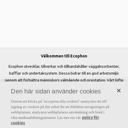
Välkommen till Ecophon
Ecophon utvecklar, tillverkar och tillhandahåller väggabsorbenter,
bafflar och undertaksystem. Dessa bidrar till en god arbetsmiljö
genom att förbättra människors välmående och prestation. Vårt löfte
»A sound effect on people« är kärnan i allt vi gör.
Den här sidan använder cookies
Genom att klicka på "acceptera alla cookies" samtycker du till
lagring av cookies på din enhet för att förbättra navigeringen på
webbplatsen, analysera webbplatsens användning och bistå i
Letar du efter?
policy för
våra marknadsföringsinsatser. Läs mer om vår
cookies
Akustiklösningar
SoundCircularity
Akustikkunskap