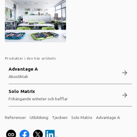
Produkter i den här artikeln:
Advantage A
arrow_forward
Akustiktak
Solo Matrix
arrow_forward
Frihängande enheter och bafflar
Referenser
Utbildning
Tjeckien
Solo Matrix
Advantage A