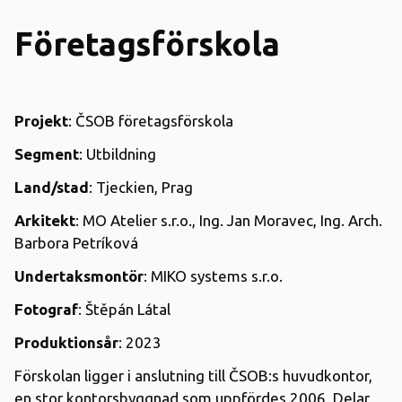
Företagsförskola
Projekt
: ČSOB företagsförskola
Segment
: Utbildning
Land/stad
: Tjeckien, Prag
Arkitekt
: MO Atelier s.r.o., Ing. Jan Moravec, Ing. Arch.
Barbora Petríková
Undertaksmontör
: MIKO systems s.r.o.
Fotograf
: Štěpán Látal
Produktionsår
: 2023
Förskolan ligger i anslutning till ČSOB:s huvudkontor,
en stor kontorsbyggnad som uppfördes 2006. Delar