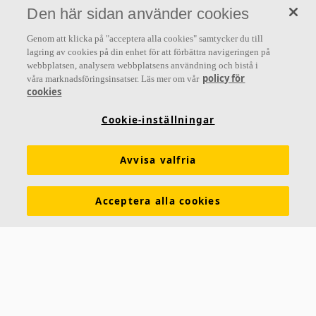
»A sound effect on people« är kärnan i allt vi gör.
Den här sidan använder cookies
Genom att klicka på "acceptera alla cookies" samtycker du till
lagring av cookies på din enhet för att förbättra navigeringen på
webbplatsen, analysera webbplatsens användning och bistå i
Letar du efter?
policy för
våra marknadsföringsinsatser. Läs mer om vår
cookies
Akustiklösningar
SoundCircularity
Akustikkunskap
Cookie-inställningar
Kulörer och ytskikt
Funktionskrav
Mängdkalkylator
Färginspirationsverktyg
Prestandadeklarationer (DoP)
Avvisa valfria
Prislistor
Broschyrer
The Lab
Virtual Reality
Acceptera alla cookies
Nyhetsrum
Kontakt
Saint-Gobain Ecophon
Box 500
265 03 Hyllinge