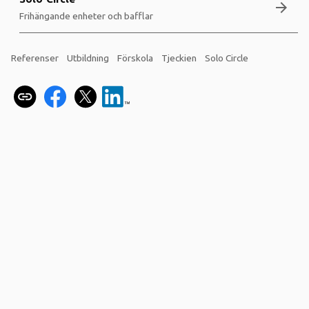
arrow_forward
Frihängande enheter och bafflar
Referenser
Utbildning
Förskola
Tjeckien
Solo Circle