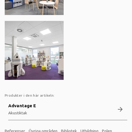
Produkter i den här artikeln:
Advantage E
arrow_forward
Akustiktak
Referenser
Övriga områden
Bibliotek
Utbildning
Polen