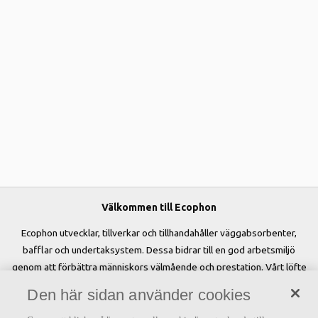
Välkommen till Ecophon
Ecophon utvecklar, tillverkar och tillhandahåller väggabsorbenter,
bafflar och undertaksystem. Dessa bidrar till en god arbetsmiljö
genom att förbättra människors välmående och prestation. Vårt löfte
»A sound effect on people« är kärnan i allt vi gör.
Den här sidan använder cookies