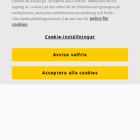
Genom att klicka på "acceptera alla cookies" samtycker du till
lagring av cookies på din enhet för att förbättra navigeringen på
webbplatsen, analysera webbplatsens användning och bistå i
Letar du efter?
policy för
våra marknadsföringsinsatser. Läs mer om vår
cookies
Akustiklösningar
SoundCircularity
Akustikkunskap
Cookie-inställningar
Kulörer och ytskikt
Funktionskrav
Mängdkalkylator
Färginspirationsverktyg
Prestandadeklarationer (DoP)
Avvisa valfria
Prislistor
Broschyrer
The Lab
Virtual Reality
Acceptera alla cookies
Nyhetsrum
Kontakt
Saint-Gobain Ecophon
Box 500
265 03 Hyllinge
Telefon:
042-17 99 00