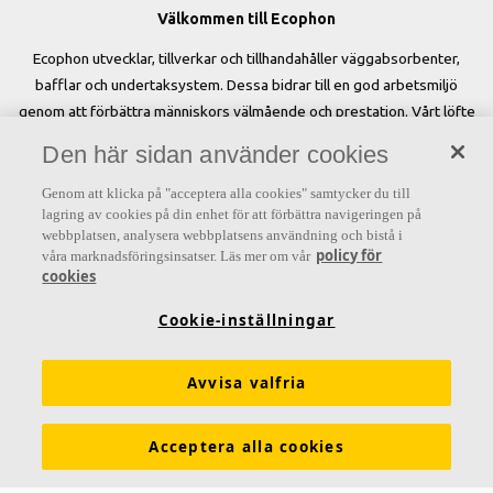
Välkommen till Ecophon
Ecophon utvecklar, tillverkar och tillhandahåller väggabsorbenter,
bafflar och undertaksystem. Dessa bidrar till en god arbetsmiljö
genom att förbättra människors välmående och prestation. Vårt löfte
»A sound effect on people« är kärnan i allt vi gör.
Den här sidan använder cookies
Genom att klicka på "acceptera alla cookies" samtycker du till
lagring av cookies på din enhet för att förbättra navigeringen på
webbplatsen, analysera webbplatsens användning och bistå i
Letar du efter?
policy för
våra marknadsföringsinsatser. Läs mer om vår
cookies
Akustiklösningar
SoundCircularity
Akustikkunskap
Cookie-inställningar
Kulörer och ytskikt
Funktionskrav
Mängdkalkylator
Färginspirationsverktyg
Prestandadeklarationer (DoP)
Avvisa valfria
Prislistor
Broschyrer
The Lab
Virtual Reality
Acceptera alla cookies
Nyhetsrum