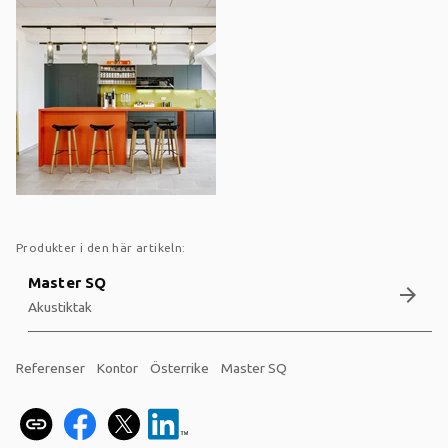
Produkter i den här artikeln:
Master SQ
arrow_forward
Akustiktak
Referenser
Kontor
Österrike
Master SQ