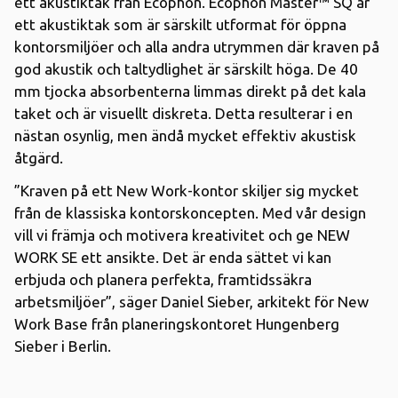
ett akustiktak från Ecophon. Ecophon Master™ SQ är
ett akustiktak som är särskilt utformat för öppna
kontorsmiljöer och alla andra utrymmen där kraven på
god akustik och taltydlighet är särskilt höga. De 40
mm tjocka absorbenterna limmas direkt på det kala
taket och är visuellt diskreta. Detta resulterar i en
nästan osynlig, men ändå mycket effektiv akustisk
åtgärd.
”Kraven på ett New Work-kontor skiljer sig mycket
från de klassiska kontorskoncepten. Med vår design
vill vi främja och motivera kreativitet och ge NEW
WORK SE ett ansikte. Det är enda sättet vi kan
erbjuda och planera perfekta, framtidssäkra
arbetsmiljöer”, säger Daniel Sieber, arkitekt för New
Work Base från planeringskontoret Hungenberg
Sieber i Berlin.