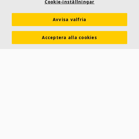
Cookie-inställningar
Kulörer och ytskikt
Funktionskrav
Mängdkalkylator
Färginspirationsverktyg
Prestandadeklarationer (DoP)
Avvisa valfria
Prislistor
Broschyrer
The Lab
Virtual Reality
Acceptera alla cookies
Nyhetsrum
Kontakt
Saint-Gobain Ecophon
Box 500
265 03 Hyllinge
Telefon:
042-17 99 00
E-post:
ecophon.sverige@ecophon.se
Öppettider & kontaktuppgifter