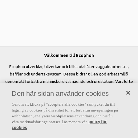
Välkommen till Ecophon
Ecophon utvecklar, tillverkar och tillhandahåller väggabsorbenter,
bafflar och undertaksystem. Dessa bidrar till en god arbetsmiljö
genom att förbättra människors välmående och prestation. Vårt löfte
»A sound effect on people« är kärnan i allt vi gör.
Den här sidan använder cookies
Genom att klicka på "acceptera alla cookies" samtycker du till
lagring av cookies på din enhet för att förbättra navigeringen på
webbplatsen, analysera webbplatsens användning och bistå i
Letar du efter?
policy för
våra marknadsföringsinsatser. Läs mer om vår
cookies
Akustiklösningar
SoundCircularity
Akustikkunskap