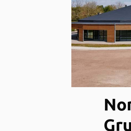
No
Gr