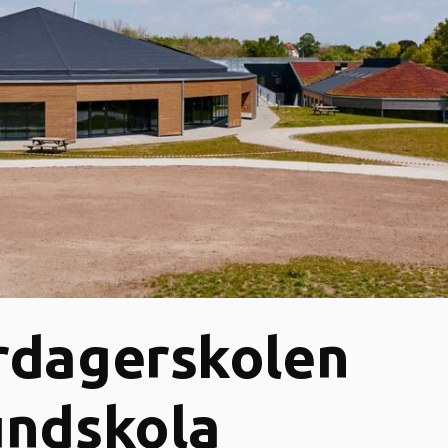
rdagerskolen
undskola