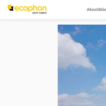
Akustiklö