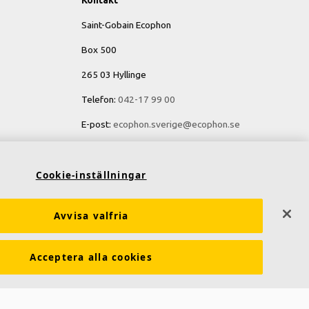
Kontakt
Saint-Gobain Ecophon
Box 500
265 03 Hyllinge
Telefon:
042-17 99 00
E-post:
ecophon.sverige@ecophon.se
Öppettider & kontaktuppgifter
Cookie-inställningar
Avvisa valfria
Acceptera alla cookies