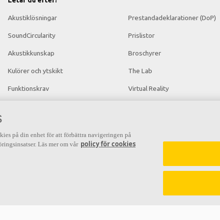
Letar du efter?
Akustiklösningar
Prestandadeklarationer (DoP)
SoundCircularity
Prislistor
Akustikkunskap
Broschyrer
Kulörer och ytskikt
The Lab
Funktionskrav
Virtual Reality
Mängdkalkylator
Nyhetsrum
s
Färginspirationsverktyg
kies på din enhet för att förbättra navigeringen på
policy för cookies
ringsinsatser. Läs mer om vår
n
Grundläggande akustik