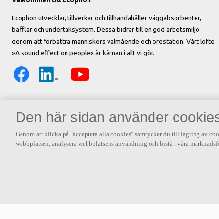
Välkommen till Ecophon
Ecophon utvecklar, tillverkar och tillhandahåller väggabsorbenter,
bafflar och undertaksystem. Dessa bidrar till en god arbetsmiljö
genom att förbättra människors välmående och prestation. Vårt löfte
»A sound effect on people« är kärnan i allt vi gör.
Den här sidan använder cookie
Genom att klicka på "acceptera alla cookies" samtycker du till lagring av coo
webbplatsen, analysera webbplatsens användning och bistå i våra marknadsfö
Andra intressanta länkar
Akustik – vårt favoritämne!
Om Saint-Gobai