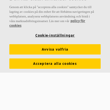
Genom att klicka på "acceptera alla cookies" samtycker du till
lagring av cookies på din enhet för att förbättra navigeringen på
webbplatsen, analysera webbplatsens användning och bistå i
Letar du efter?
policy för
våra marknadsföringsinsatser. Läs mer om vår
cookies
Akustiklösningar
SoundCircularity
Akustikkunskap
Cookie-inställningar
Kulörer och ytskikt
Funktionskrav
Mängdkalkylator
Färginspirationsverktyg
Prestandadeklarationer (DoP)
Avvisa valfria
Prislistor
Broschyrer
The Lab
Virtual Reality
Acceptera alla cookies
Nyhetsrum
Kontakt
Saint-Gobain Ecophon
Box 500
265 03 Hyllinge