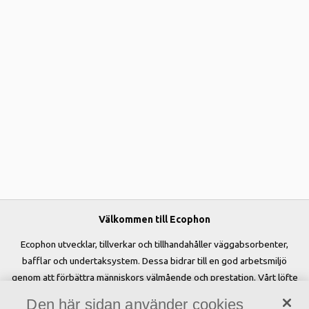
Välkommen till Ecophon
Ecophon utvecklar, tillverkar och tillhandahåller väggabsorbenter,
bafflar och undertaksystem. Dessa bidrar till en god arbetsmiljö
genom att förbättra människors välmående och prestation. Vårt löfte
»A sound effect on people« är kärnan i allt vi gör.
Den här sidan använder cookies